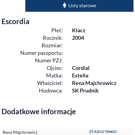
Listy starowe
Escordia
Płeć:
Klacz
Rocznik:
2004
Rozmiar:
Numer paszportu:
Numer PZJ:
Ojciec:
Cordial
Matka:
Estella
Właściciel:
Rena Majchrowicz
Hodowca:
SK Prudnik
Dodatkowe informacje
Rena Majchrowicz
ZT-A,B OJ TANGO