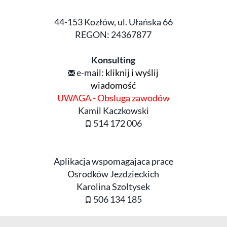
44-153 Kozłów, ul. Ułańska 66
REGON: 24367877
Konsulting
e-mail:
kliknij i wyślij
wiadomość
UWAGA - Obsluga zawodów
Kamil Kaczkowski
514 172 006
Aplikacja wspomagajaca prace
Osrodków Jezdzieckich
Karolina Szoltysek
506 134 185