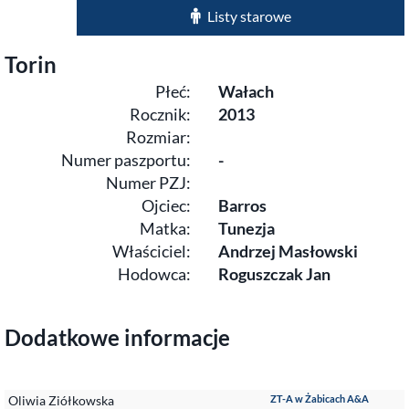
Listy starowe
Torin
Płeć:
Wałach
Rocznik:
2013
Rozmiar:
Numer paszportu:
-
Numer PZJ:
Ojciec:
Barros
Matka:
Tunezja
Właściciel:
Andrzej Masłowski
Hodowca:
Roguszczak Jan
Dodatkowe informacje
Oliwia Ziółkowska
ZT-A w Żabicach A&A