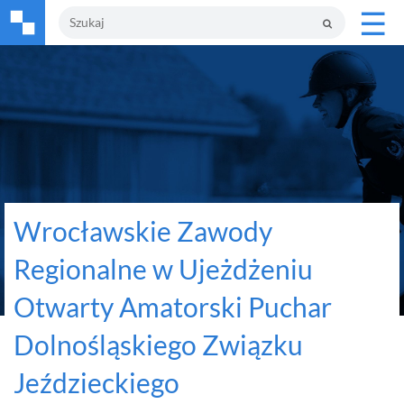
☰
Wrocławskie Zawody
Regionalne w Ujeżdżeniu
Otwarty Amatorski Puchar
Dolnośląskiego Związku
Jeździeckiego