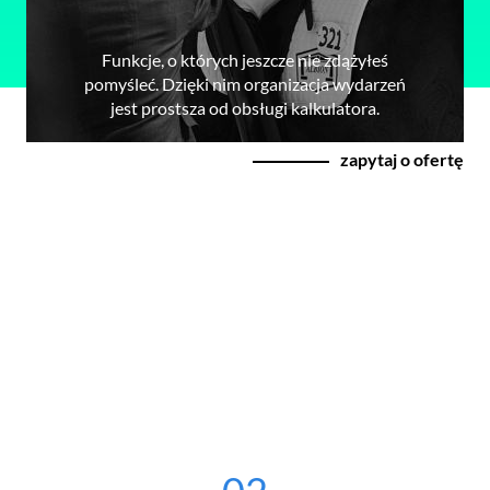
Funkcje, o których jeszcze nie zdążyłeś
pomyśleć. Dzięki nim organizacja wydarzeń
jest prostsza od obsługi kalkulatora.
zapytaj o ofertę