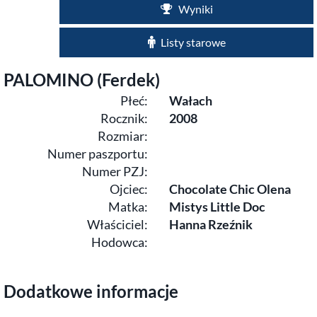
Wyniki
Listy starowe
PALOMINO (Ferdek)
Płeć:
Wałach
Rocznik:
2008
Rozmiar:
Numer paszportu:
Numer PZJ:
Ojciec:
Chocolate Chic Olena
Matka:
Mistys Little Doc
Właściciel:
Hanna Rzeźnik
Hodowca:
Dodatkowe informacje