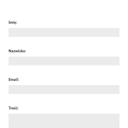
Imię:
Nazwisko:
Email:
Treść: