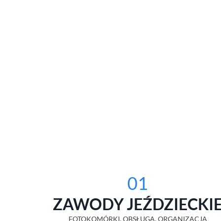
01
ZAWODY JEŹDZIECKI
FOTOKOMÓRKI, OBSŁUGA, ORGANIZACJA