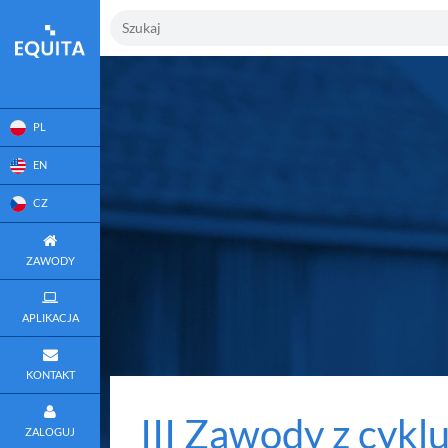
PL
EN
CZ
ZAWODY
APLIKACJA
KONTAKT
III Zawody z cykl
ZALOGUJ