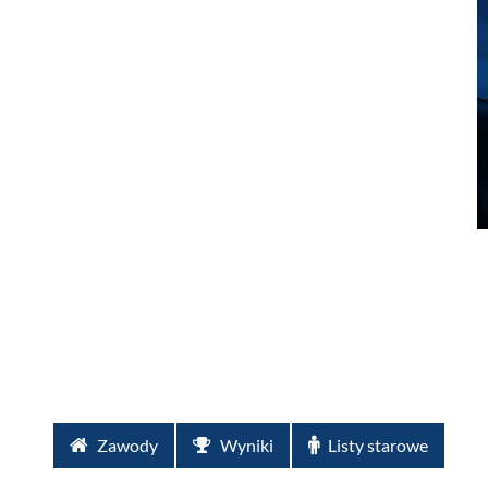
Zawody
Wyniki
Listy starowe