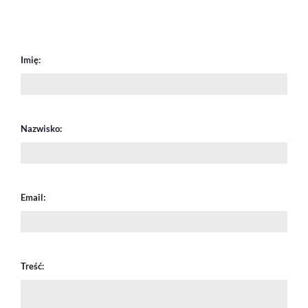
Imię:
Nazwisko:
Email:
Treść: