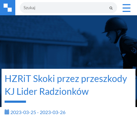
☰
HZRiT Skoki przez przeszkody
KJ Lider Radzionków
2023-03-25 - 2023-03-26