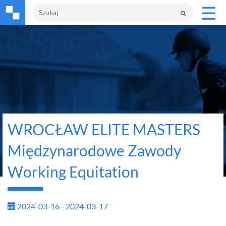
☰
WROCŁAW ELITE MASTERS
Międzynarodowe Zawody
Working Equitation
2024-03-16 - 2024-03-17