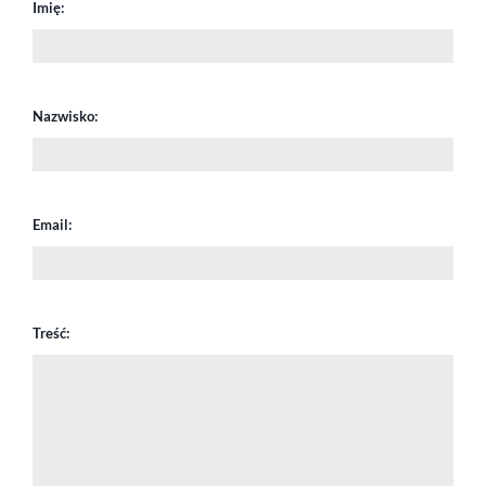
Imię:
Nazwisko:
Email:
Treść: