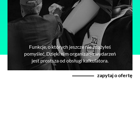
Funkcje, o których jeszcze nie zdążyłeś
pomyśleć. Dzięki nim organizacja wydarzeń
jest prostsza od obsługi kalkulatora.
zapytaj o ofertę