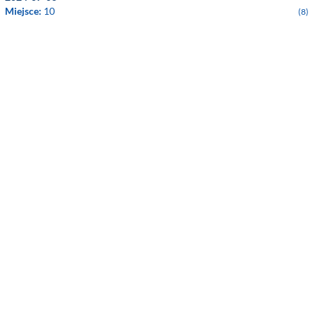
Miejsce:
10
(8)