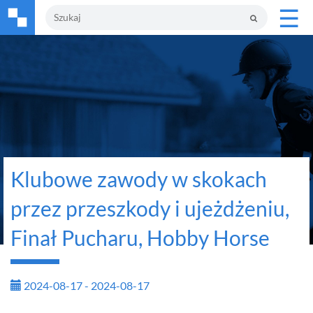
☰
Klubowe zawody w skokach
przez przeszkody i ujeżdżeniu,
Finał Pucharu, Hobby Horse
2024-08-17 - 2024-08-17