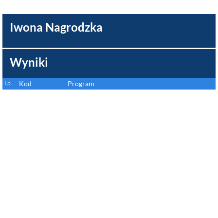
Iwona Nagrodzka
Wyniki
Lp.
Kod
Program