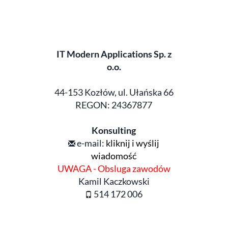
IT Modern Applications Sp. z
o.o.
44-153 Kozłów, ul. Ułańska 66
REGON: 24367877
Konsulting
e-mail:
kliknij i wyślij
wiadomość
UWAGA - Obsluga zawodów
Kamil Kaczkowski
514 172 006