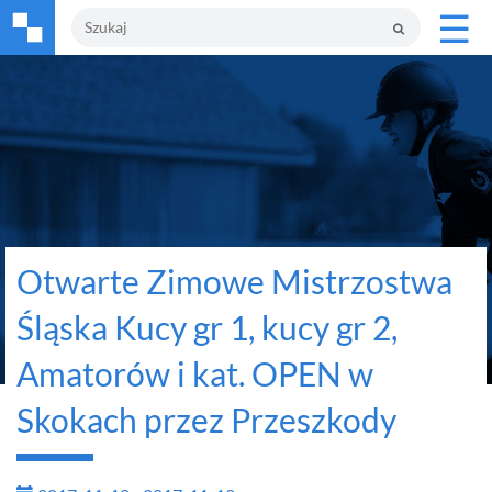
☰
Otwarte Zimowe Mistrzostwa
Śląska Kucy gr 1, kucy gr 2,
Amatorów i kat. OPEN w
Skokach przez Przeszkody