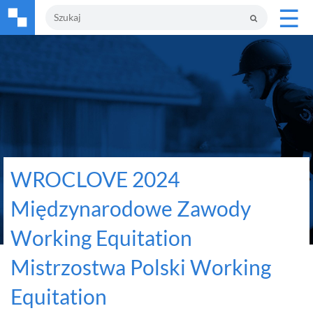
☰
WROCLOVE 2024
Międzynarodowe Zawody
Working Equitation
Mistrzostwa Polski Working
Equitation