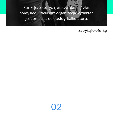
Funkcje, o których jeszcze nie zdążyłeś
pomyśleć. Dzięki nim organizacja wydarzeń
jest prostsza od obsługi kalkulatora.
zapytaj o ofertę
02