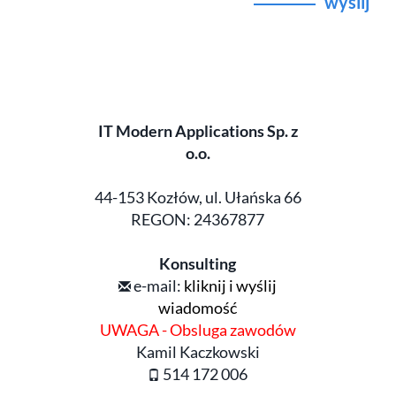
wyślij
IT Modern Applications Sp. z
o.o.
44-153 Kozłów, ul. Ułańska 66
REGON: 24367877
Konsulting
e-mail:
kliknij i wyślij
wiadomość
UWAGA - Obsluga zawodów
Kamil Kaczkowski
514 172 006