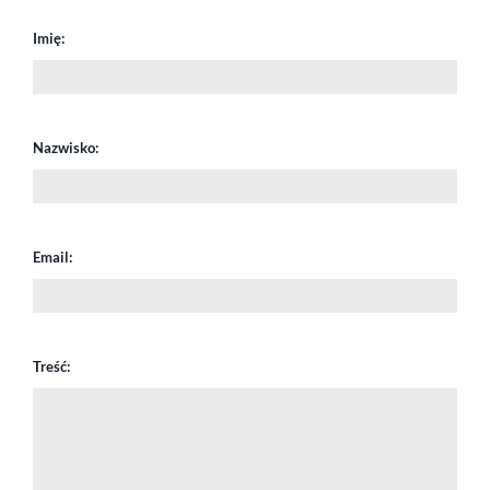
Imię:
Nazwisko:
Email:
Treść: