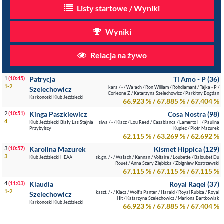
Listy startowe / Wyniki
Wyniki
Relacja na żywo
1
(10:45)
Patrycja
Ti Amo - P (36)
1-2
kara / - / Wałach / Ron William / Rohdiamant / Tajka - P /
Szelechowicz
Corleone Z / Katarzyna Szelechowicz / Parkitny Bogdan
Karkonoski Klub Jeździecki
66.923 % / 67.885 % / 67.404 %
2
(10:51)
Kinga Paszkiewicz
Cosa Nostra (98)
4
Klub Jeździecki Biały Las Stajnia
siwa / - / Klacz / Lou Reed / Casablanca / Lamerto H / Paulina
Przybylscy
Kupiec / Piotr Mazurek
62.115 % / 63.269 % / 62.692 %
3
(10:57)
Karolina Mazurek
Kismet Hippica (129)
3
Klub Jeździecki HEAA
sk.gn. / - / Wałach / Kannan / Voltaire / Loubette / Baloubet Du
Rouet / Anna Szary Ziębicka / Zbigniew Kostrzewski
67.115 % / 67.115 % / 67.115 %
4
(11:03)
Klaudia
Royal Raqel (37)
1-2
kaszt. / - / Klacz / Wolf's Panter / Harald / Royal Rubica / Royal
Szelechowicz
Hit / Katarzyna Szelechowicz / Mariona Bartkowiak
Karkonoski Klub Jeździecki
66.923 % / 67.885 % / 67.404 %