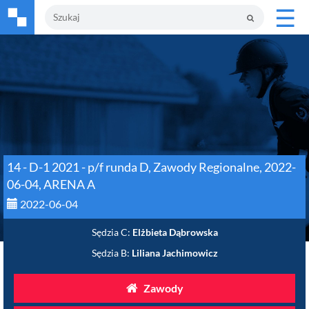
☰
14 - D-1 2021 - p/f runda D, Zawody Regionalne, 2022-
06-04, ARENA A
2022-06-04
Sędzia C:
Elżbieta Dąbrowska
Sędzia B:
Liliana Jachimowicz
Zawody