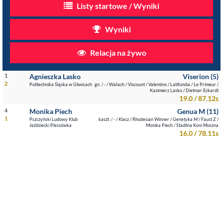
Listy startowe / Wyniki
Wyniki
Relacja na żywo
1
Agnieszka Lasko
Viserion (5)
2
Politechnika Śląska w Gliwicach
gn. / - / Wałach / Viscount / Valentino / Latifundia / Le Primeur /
Kazimierz Lasko / Dietmar Eckardt
19.0 / 87.12s
4
Monika Piech
Genua M (11)
1
Pszczyński Ludowy Klub
kaszt. / - / Klacz / Rhodesian Winner / Genetyka M / Faust Z /
Jeździecki Plessówka
Monika Piech / Stadlina Koni Moszna
16.0 / 78.11s