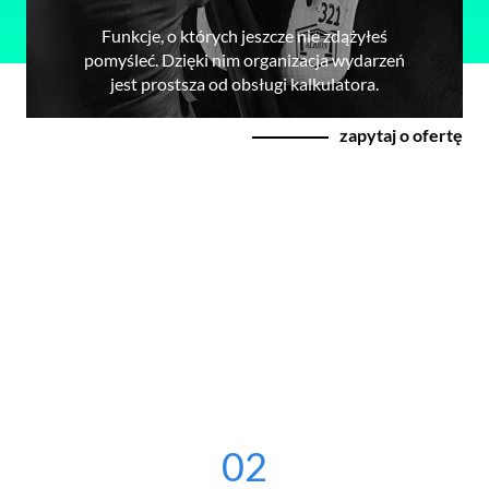
Funkcje, o których jeszcze nie zdążyłeś
pomyśleć. Dzięki nim organizacja wydarzeń
jest prostsza od obsługi kalkulatora.
zapytaj o ofertę
02