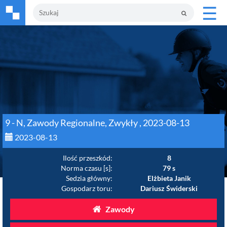
☰
9 - N, Zawody Regionalne, Zwykły , 2023-08-13
2023-08-13
Ilość przeszkód:
8
Norma czasu [s]:
79 s
Sedzia główny:
Elżbieta Janik
Gospodarz toru:
Dariusz Świderski
Zawody