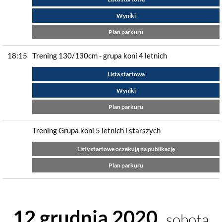
Wyniki
Plan parkuru
18:15
Trening 130/130cm - grupa koni 4 letnich
Lista startowa
Wyniki
Plan parkuru
Trening Grupa koni 5 letnich i starszych
Listy startowe oczekują na publikację
Plan parkuru
12 grudnia 2020,
sobota