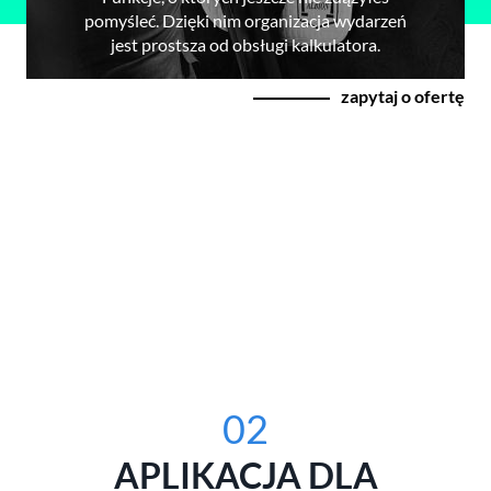
pomyśleć. Dzięki nim organizacja wydarzeń
jest prostsza od obsługi kalkulatora.
zapytaj o ofertę
02
APLIKACJA DLA