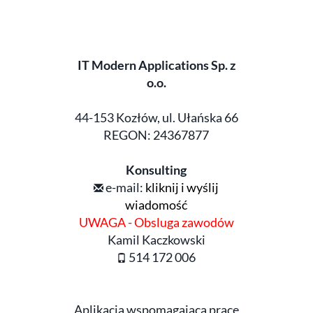
IT Modern Applications Sp. z
o.o.
44-153 Kozłów, ul. Ułańska 66
REGON: 24367877
Konsulting
e-mail:
kliknij i wyślij
wiadomość
UWAGA - Obsluga zawodów
Kamil Kaczkowski
514 172 006
Aplikacja wspomagajaca prace