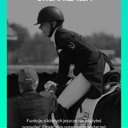
Funkcje, o których jeszcze nie zdążyłeś
pomyśleć. Dzięki nim organizacja wydarzeń