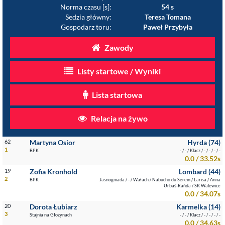
Norma czasu [s]:
54 s
Sedzia główny:
Teresa Tomana
Gospodarz toru:
Paweł Przybyła
Zawody
Listy startowe / Wyniki
Lista startowa
Relacja na żywo
62
Martyna Osior
Hyrda (74)
1
BPK
- / - / Klacz / - / - / - / -
0.0 / 33.52s
19
Zofia Kronhold
Lombard (44)
2
BPK
Jasnogniada / - / Wałach / Nabucho du Serein / Larisa / Anna
Urbaś-Rańda / SK Walewice
0.0 / 34.07s
20
Dorota Łubiarz
Karmelka (14)
3
Stajnia na Głożynach
- / - / Klacz / - / - / - / -
0.0 / 34.63s