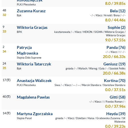
8.0 / 39.85s
PLKJ Plessówka
48
Zuzanna Kurasz
Bela (12)
32
Bpk
- / - / Klacz / Arnold / Bona / - / -
8.0 / 44.46s
9
Wiktoria Gracjas
Sophie (2)
33
BPK
kasztanowata / - / Klacz / HEXON / SIGMA / Wiktoria Gracjas /
Wiktoria Gracjas
9.0 / 57.55s
2
Patrycja
Panda (76)
34
- / - / Klacz / / / - / -
Mądrowska
20.0 / 66.33s
Stajnia Dido Supreme
24
Wiktoria Tatarczyk
Geniusz (19)
35
Bpk
gniada / - / Wałach / Wareg / Gala / - / Szostok Feliks
20.0 / 66.38s
17
(T)
Anastazja Waliczek
Kortina (70)
PLKJ Plessówka
Siwa / - / Klacz / --- / --- / Marcin Standura / Stanisław Standura
0.0 / 37.51s
40
(T)
Magdalena Pawlas
Gitti (58)
- / - / Klacz / / / Pawlas Roman / -
0.0 / 37.96s
14
(T)
Martyna Zgorzalska
Heyda (39)
Stajnia Pasat
gniada / - / Klacz / Dzielżan / Haisa / Grabowska Zuzanna / SK
Walewice
0.0 / 39.23s