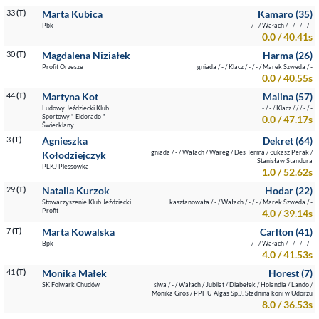
33
(T)
Marta Kubica
Kamaro (35)
Pbk
- / - / Wałach / - / - / - / -
0.0 / 40.41s
30
(T)
Magdalena Niziałek
Harma (26)
Profit Orzesze
gniada / - / Klacz / - / - / Marek Szweda / -
0.0 / 40.55s
44
(T)
Martyna Kot
Malina (57)
Ludowy Jeździecki Klub
- / - / Klacz / / / - / -
Sportowy " Eldorado "
0.0 / 47.17s
Świerklany
3
(T)
Agnieszka
Dekret (64)
gniada / - / Wałach / Wareg / Des Terma / Łukasz Perak /
Kołodziejczyk
Stanisław Standura
PLKJ Plessówka
1.0 / 52.62s
29
(T)
Natalia Kurzok
Hodar (22)
Stowarzyszenie Klub Jeździecki
kasztanowata / - / Wałach / - / - / Marek Szweda / -
Profit
4.0 / 39.14s
7
(T)
Marta Kowalska
Carlton (41)
Bpk
- / - / Wałach / - / - / - / -
4.0 / 41.53s
41
(T)
Monika Małek
Horest (7)
SK Folwark Chudów
siwa / - / Wałach / Jubilat / Diabełek / Holandia / Lando /
Monika Gros / PPHU Algas Sp.J. Stadnina koni w Udorzu
8.0 / 36.53s