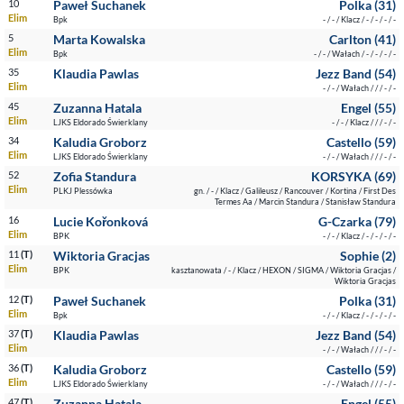
10
Paweł Suchanek
Polka (31)
Elim
Bpk
- / - / Klacz / - / - / - / -
5
Marta Kowalska
Carlton (41)
Elim
Bpk
- / - / Wałach / - / - / - / -
35
Klaudia Pawlas
Jezz Band (54)
Elim
- / - / Wałach / / / - / -
45
Zuzanna Hatala
Engel (55)
Elim
LJKS Eldorado Świerklany
- / - / Klacz / / / - / -
34
Kaludia Groborz
Castello (59)
Elim
LJKS Eldorado Świerklany
- / - / Wałach / / / - / -
52
Zofia Standura
KORSYKA (69)
Elim
PLKJ Plessówka
gn. / - / Klacz / Galileusz / Rancouver / Kortina / First Des
Termes Aa / Marcin Standura / Stanisław Standura
16
Lucie Kořonková
G-Czarka (79)
Elim
BPK
- / - / Klacz / - / - / - / -
11
(T)
Wiktoria Gracjas
Sophie (2)
Elim
BPK
kasztanowata / - / Klacz / HEXON / SIGMA / Wiktoria Gracjas /
Wiktoria Gracjas
12
(T)
Paweł Suchanek
Polka (31)
Elim
Bpk
- / - / Klacz / - / - / - / -
37
(T)
Klaudia Pawlas
Jezz Band (54)
Elim
- / - / Wałach / / / - / -
36
(T)
Kaludia Groborz
Castello (59)
Elim
LJKS Eldorado Świerklany
- / - / Wałach / / / - / -
47
(T)
Zuzanna Hatala
Engel (55)