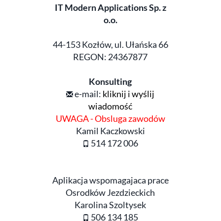
IT Modern Applications Sp. z
o.o.
44-153 Kozłów, ul. Ułańska 66
REGON: 24367877
Konsulting
e-mail:
kliknij i wyślij
wiadomość
UWAGA - Obsluga zawodów
Kamil Kaczkowski
514 172 006
Aplikacja wspomagajaca prace
Osrodków Jezdzieckich
Karolina Szoltysek
506 134 185