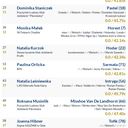
0.0 / 41.65s
23
Dominika Staniczek
Pastel (18)
11
Pszczyński Ludowy Klub
Gniada / - / Wałach / Stabon / Pointa / Dominika Staniczek /
Jeździecki "Plessówka"
Krawczyk Łukasz
0.0 / 41.75s
39
Monika Małek
Horest (7)
12
SK Folwark Chudów
siwa / - / Wałach / Jubilat / Diabełek / Holandia / Lando /
Monika Gros / PPHU Algas Sp.J. Stadnina koni w Udorzu
0.0 / 42.14s
27
Natalia Kurzok
Hodar (22)
13
Stowarzyszenie Klub Jeździecki
kasztanowata / - / Wałach / - / - / Marek Szweda / -
Profit
0.0 / 42.34s
53
Paulina Orlicka
Sarmata (71)
14
BPK
- / - / Wałach / Jasny Poranek / Silene / - / -
0.0 / 42.81s
43
Natalia Leśniewska
Intryga (56)
15
LJKS Eldorado Świerklany
Kasztan / - / Klacz / Kalderon / Interna / Roman Pawlas /
Roman Pawlas
0.0 / 45.79s
49
Roksana Musiolik
Misshoe Van De Landhorst (66)
16
Pszczyński Ludowy Klub
izab. / - / Klacz / Wairan / Winterstein / Nina Van De Boelenham
Jeździecki Plessówka
/ Stat / Wojciech Musiolik / -
0.0 / 47.40s
58
Joanna Hibner
Tofik (78)
17
Stajnia KASZMIR w Olzie
- / - / Wałach / - / - / - / -