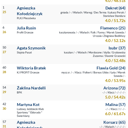
4.0 / 48.51s
1
Agnieszka
Dekret (64)
25
gniada / - / Wałach / Wareg / Des Terma / Łukasz Perak /
Kołodziejczyk
Stanisław Standura
PLKJ Plessówka
4.0 / 51.72s
6
Julia Rusin
Flamenco (25)
26
Profit Orzesze
kasztanowata / - / Wałach / Falk / Fanny / Marek Szweda /
Urszula i Zbigniew Bedlińscy
4.0 / 52.12s
50
Agata Szymonik
Isubr (37)
27
Stajnia Pasat
kasztan / - / Wałach / Mordocone / Idylla / Grabowska
Zuzanna / Słaomir Graowski
4.0 / 52.48s
60
Wiktoria Bratek
Flawia Gold (24)
28
KJ PROFIT Orzesze
mysz.sr. / - / Klacz / Folkert / Boreas Ubbo / Łata / Marek
Szweda / -
4.0 / 53.95s
54
Żaklina Nardelli
Arizona (72)
29
BPK
- / - / Klacz / - / - / - / -
5.0 / 54.42s
42
Martyna Kot
Malina (57)
30
Ludowy Jeździecki Klub
- / - / Klacz / / / - / -
Sportowy " Eldorado "
6.0 / 61.67s
Świerklany
57
Agnieszka
Korsarz (65)
31
- / - / Wałach / - / - / - / -
Kołodziejczyk