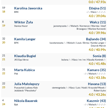
0.0 / 47.93s
59
Karolina Jaworska
Dżejna (51)
18
BRK
- / - / Klacz / - / - / - / -
4.0 / 39.04s
8
Wiktor Żyła
Wałcz (11)
19
Stanica Hucuł
jasnomyszata / - / Wałach / Kormoran / Warmia / Józef
Brzazgacz / Wacław Kurowski
4.0 / 39.96s
32
Kamila Langer
Bajlando (34)
20
BPK
kasztanowata / - / Wałach / Louis / Birma / Kamila Langer /
Dziurok Marcin
4.0 / 40.99s
21
Klaudia Bugiel
Sonia (8)
21
JKS Equi Verso
bułana / - / Klacz / nn / nn / Klaudia Kominek / -
4.0 / 41.48s
31
Marta Kubica
Kamaro (35)
22
Pbk
- / - / Wałach / - / - / - / -
4.0 / 43.18s
22
Julia Małolepszy
Havana (13)
23
Pszczyński Ludowy Klub
ciemnogniada / - / Klacz / Lais / Haidi / Krzysztof Mocek /
Jeździecki "Plessówka"
Robert Łyko
4.0 / 43.26s
4
Nikola Bauerek
Kaszmir (43)
24
Bpk
- / - / Wałach / - / - / - / -