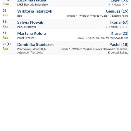
Elim
LJKS Eldorado Świerklany
- / - / Klacz / / / - / -
26
Wiktoria Tatarczyk
Geniusz (19)
Rez
Bpk
gniada / - / Wałach / Wareg / Gala / - / Szostok Feliks
51
Sylwia Nowak
Ikona (67)
Rez
PLKJ Plessówka
- / - / Klacz / - / - / - / -
61
Martyna Kolorz
Klara (23)
Rez
Profit Orzesze
siwa / - / Klacz / nn / nn / Marek Szweda / nn
25
(T)
Dominika Staniczek
Pastel (18)
Rez
Pszczyński Ludowy Klub
Gniada / - / Wałach / Stabon / Pointa / Dominika Staniczek /
Jeździecki "Plessówka"
Krawczyk Łukasz