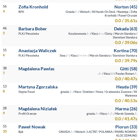
56
Zofia Kronhold
Norton (45)
4
BPK
Gniada / - / Wałach / All Hands On Deck / Nadzieja / Zofia
Kronhold / Paweł Orysiak
0.0 / 35.61s
46
Barbara Bober
Dekada (63)
5
PLKJ Plessówka
Kasztanowata / - / Klacz / --- / Deisy / Marcin Standura /
Stanisław Standura
0.0 / 39.06s
15
Anastazja Waliczek
Kortina (70)
6
PLKJ Plessówka
Siwa / - / Klacz / --- / --- / Marcin Standura / Stanisław Standura
0.0 / 39.79s
38
Magdalena Pawlas
Gitti (58)
7
- / - / Klacz / / / Pawlas Roman / -
0.0 / 40.47s
13
Martyna Zgorzalska
Heyda (39)
8
Stajnia Pasat
gniada / - / Klacz / Dzielżan / Haisa / Grabowska Zuzanna / SK
Walewice
0.0 / 40.53s
28
Magdalena Niziałek
Harma (26)
9
Profit Orzesze
gniada / - / Klacz / - / - / Marek Szweda / -
0.0 / 41.47s
55
Paweł Nowak
Piorun (33)
10
Bpk
GNIADA / - / Wałach / LACTAT / POLANKA / PAWEŁ NOWAK /
KLOC EDMUND