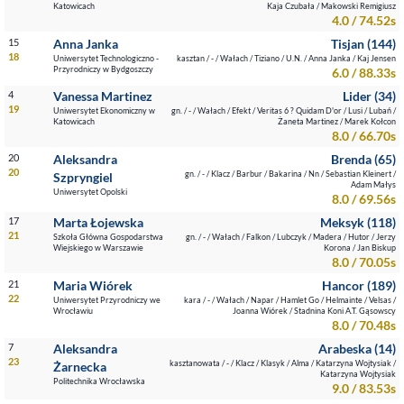
Katowicach
Kaja Czubała / Makowski Remigiusz
4.0 / 74.52s
15
Anna Janka
Tisjan (144)
18
Uniwersytet Technologiczno -
kasztan / - / Wałach / Tiziano / U.N. / Anna Janka / Kaj Jensen
Przyrodniczy w Bydgoszczy
6.0 / 88.33s
4
Vanessa Martinez
Lider (34)
19
Uniwersytet Ekonomiczny w
gn. / - / Wałach / Efekt / Veritas 6 ? Quidam D'or / Lusi / Lubań /
Katowicach
Żaneta Martinez / Marek Kołcon
8.0 / 66.70s
20
Aleksandra
Brenda (65)
20
gn. / - / Klacz / Barbur / Bakarina / Nn / Sebastian Kleinert /
Szpryngiel
Adam Małys
Uniwersytet Opolski
8.0 / 69.56s
17
Marta Łojewska
Meksyk (118)
21
Szkoła Główna Gospodarstwa
gn. / - / Wałach / Falkon / Lubczyk / Madera / Hutor / Jerzy
Wiejskiego w Warszawie
Korona / Jan Biskup
8.0 / 70.05s
21
Maria Wiórek
Hancor (189)
22
Uniwersytet Przyrodniczy we
kara / - / Wałach / Napar / Hamlet Go / Helmainte / Velsas /
Wrocławiu
Joanna Wiórek / Stadnina Koni A.T. Gąsowscy
8.0 / 70.48s
7
Aleksandra
Arabeska (14)
23
kasztanowata / - / Klacz / Klasyk / Alma / Katarzyna Wojtysiak /
Żarnecka
Katarzyna Wojtysiak
Politechnika Wrocławska
9.0 / 83.53s