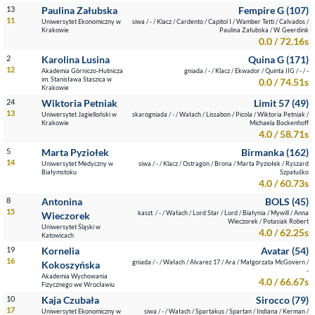
13
Paulina Załubska
Fempire G (107)
11
Uniwersytet Ekonomiczny w
siwa / - / Klacz / Cardento / Capitol I / Wamber Tetti / Calvados /
Krakowie
Paulina Załubska / W. Geerdink
0.0 / 72.16s
2
Karolina Lusina
Quina G (171)
12
Akademia Górniczo-Hutnicza
gniada / - / Klacz / Ekwador / Quinta IIG / - / -
im. Stanisława Staszica w
0.0 / 74.51s
Krakowie
24
Wiktoria Petniak
Limit 57 (49)
13
Uniwersytet Jagielloński w
skarogniada / - / Wałach / Lissabon / Picola / Wiktoria Petniak /
Krakowie
Michaela Bockenhoff
4.0 / 58.71s
5
Marta Pyziołek
Birmanka (162)
14
Uniwersytet Medyczny w
siwa / - / Klacz / Ostragon / Brona / Marta Pyziołek / Ryszard
Białymstoku
Szpatuśko
4.0 / 60.73s
8
Antonina
BOLS (45)
15
kaszt. / - / Wałach / Lord Star / Lord / Białynia / Mywill / Anna
Wieczorek
Wieczorek / Potasiak Robert
Uniwersytet Śląski w
4.0 / 62.25s
Katowicach
19
Kornelia
Avatar (54)
16
gniada / - / Wałach / Alvarez 17 / Ara / Małgorzata McGovern /
Kokoszyńska
-
Akademia Wychowania
4.0 / 66.67s
Fizycznego we Wrocławiu
10
Kaja Czubała
Sirocco (79)
17
Uniwersytet Ekonomiczny w
siwa / - / Wałach / Spartakus / Spartan / Indiana / Kerman /