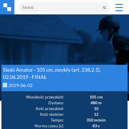
☰
Skoki Amator - 105 cm, zwykły (art. 238.2.1),
02.06.2019 - FINAŁ
2019-06-02
Wysokość przeszkód:
105 cm
Dystans:
480 m
Ilość przeszkód:
10
Ilość skoków:
12
Tempo:
350 m/min
Norma czasu [s]:
83 s