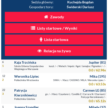
Sedzia główny:
Kuchejda Bogdan
Gospodarz toru:
Świderski Dariusz
Zawody
Listy startowe / Wyniki
Lista startowa
Relacja na żywo
6
Kaja Trzcińska
Jupiter (81)
1
Szkoła Główna Gospodarstwa
kaszt. / - / Wałach / Impuls / Agat / Jamajka / Pigmalion / - / -
Wiejskiego w Warszawie
0.0 / 62.96s
12
Weronika Lipiec
Mika (195)
2
Politechnika Wrocławska
SIWA / - / Klacz / CASSINO / MILA / Weronika Lipiec / -
0.0 / 63.53s
22
Patrycja
Carmen LG (85)
3
gn. / - / Klacz / Cayetano L / Candillo Z / Carrara N / Charmant /
Kierznikiewicz
Patrycja Kierznikiewicz / -
Politechnika Gdańska
0.0 / 65.12s
1
Joanna Szyndler
Milady (37)