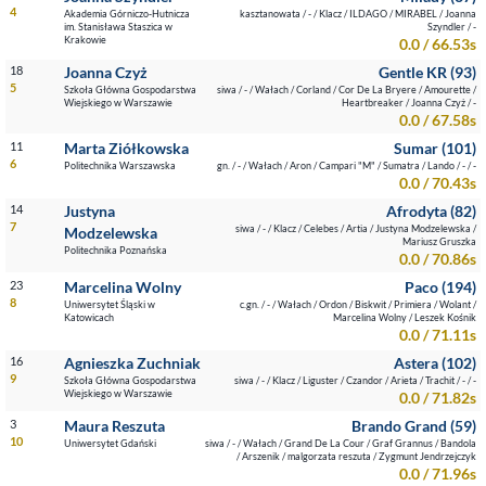
4
Akademia Górniczo-Hutnicza
kasztanowata / - / Klacz / ILDAGO / MIRABEL / Joanna
im. Stanisława Staszica w
Szyndler / -
Krakowie
0.0 / 66.53s
18
Joanna Czyż
Gentle KR (93)
5
Szkoła Główna Gospodarstwa
siwa / - / Wałach / Corland / Cor De La Bryere / Amourette /
Wiejskiego w Warszawie
Heartbreaker / Joanna Czyż / -
0.0 / 67.58s
11
Marta Ziółkowska
Sumar (101)
6
Politechnika Warszawska
gn. / - / Wałach / Aron / Campari "M" / Sumatra / Lando / - / -
0.0 / 70.43s
14
Justyna
Afrodyta (82)
7
siwa / - / Klacz / Celebes / Artia / Justyna Modzelewska /
Modzelewska
Mariusz Gruszka
Politechnika Poznańska
0.0 / 70.86s
23
Marcelina Wolny
Paco (194)
8
Uniwersytet Śląski w
c.gn. / - / Wałach / Ordon / Biskwit / Primiera / Wolant /
Katowicach
Marcelina Wolny / Leszek Kośnik
0.0 / 71.11s
16
Agnieszka Zuchniak
Astera (102)
9
Szkoła Główna Gospodarstwa
siwa / - / Klacz / Liguster / Czandor / Arieta / Trachit / - / -
Wiejskiego w Warszawie
0.0 / 71.82s
3
Maura Reszuta
Brando Grand (59)
10
Uniwersytet Gdański
siwa / - / Wałach / Grand De La Cour / Graf Grannus / Bandola
/ Arszenik / malgorzata reszuta / Zygmunt Jendrzejczyk
0.0 / 71.96s