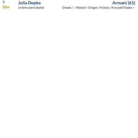
9
Julia Dopke
Armani (61)
Elim
Uniwersytet Gdański
Gniada / - / Wałach / Oregon / Arizona / Krzysztof Dopke / -