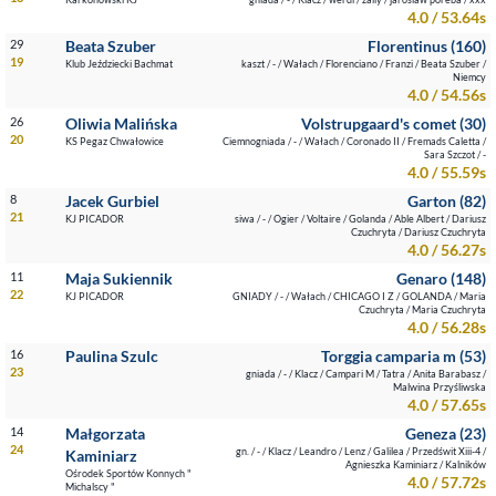
4.0 / 53.64s
29
Beata Szuber
Florentinus (160)
19
Klub Jeździecki Bachmat
kaszt / - / Wałach / Florenciano / Franzi / Beata Szuber /
Niemcy
4.0 / 54.56s
26
Oliwia Malińska
Volstrupgaard's comet (30)
20
KS Pegaz Chwałowice
Ciemnogniada / - / Wałach / Coronado II / Fremads Caletta /
Sara Szczot / -
4.0 / 55.59s
8
Jacek Gurbiel
Garton (82)
21
KJ PICADOR
siwa / - / Ogier / Voltaire / Golanda / Able Albert / Dariusz
Czuchryta / Dariusz Czuchryta
4.0 / 56.27s
11
Maja Sukiennik
Genaro (148)
22
KJ PICADOR
GNIADY / - / Wałach / CHICAGO I Z / GOLANDA / Maria
Czuchryta / Maria Czuchryta
4.0 / 56.28s
16
Paulina Szulc
Torggia camparia m (53)
23
gniada / - / Klacz / Campari M / Tatra / Anita Barabasz /
Malwina Przyśliwska
4.0 / 57.65s
14
Małgorzata
Geneza (23)
24
gn. / - / Klacz / Leandro / Lenz / Galilea / Przedświt Xiii-4 /
Kaminiarz
Agnieszka Kaminiarz / Kalników
Ośrodek Sportów Konnych "
4.0 / 57.72s
Michalscy "