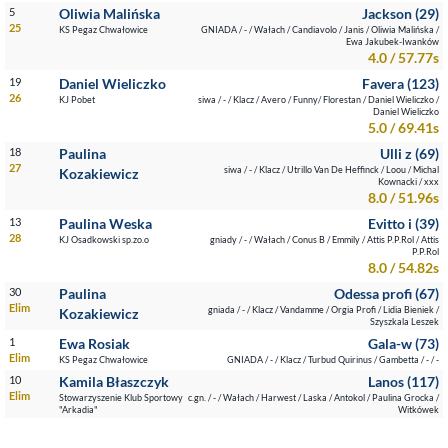
5
Oliwia Malińska
Jackson (29)
25
KS Pegaz Chwałowice
GNIADA / - / Wałach / Candiavolo / Janis / Oliwia Malińska /
Ewa Jakubek-Iwanków
4.0 / 57.77s
19
Daniel Wieliczko
Favera (123)
26
KJ Pobet
siwa / - / Klacz / Avero / Funny/ Florestan / Daniel Wieliczko /
Daniel Wieliczko
5.0 / 69.41s
18
Paulina
Ulli z (69)
27
siwa / - / Klacz / Utrillo Van De Heffinck / Loou / Michal
Kozakiewicz
Kownacki / xxx
8.0 / 51.96s
13
Paulina Weska
Evitto i (39)
28
KJ Osadkowski sp.zo.o
gniady / - / Wałach / Conus B / Emmily / Attis P.P.Rol / Attis
P.P.Rol
8.0 / 54.82s
30
Paulina
Odessa profi (67)
Elim
gniada / - / Klacz / Vandamme / Orgia Profi / Lidia Bieniek /
Kozakiewicz
Szyszkala Leszek
1
Ewa Rosiak
Gala-w (73)
Elim
KS Pegaz Chwałowice
GNIADA / - / Klacz / Turbud Quirinus / Gambetta / - / -
10
Kamila Błaszczyk
Lanos (117)
Elim
Stowarzyszenie Klub Sportowy
c.gn. / - / Wałach / Harwest / Laska / Antokol / Paulina Grocka /
"Arkadia"
Witkówek