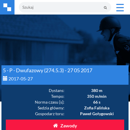
☰
5 - P - Dwufazowy (274.5.3) - 27 05 2017
2017-05-27
Dystans:
380 m
Tempo:
350 m/min
Norma czasu [s]:
66 s
Sedzia główny:
Zofia Falińska
Gospodarz toru:
Paweł Gołygowski
Zawody