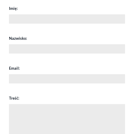
Imię:
Nazwisko:
Email:
Treść: