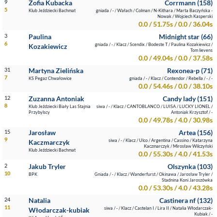
9
Zofia Kubacka
Corrmann (158)
5
Klub Jeździecki Bachmat
gniada / - / Wałach / Colman / N-Kithara / Marta Baczyńska -
Nowak / Wojciech Kasperski
0.0 / 51.75s / 0.0 / 36.04s
3
Paulina
Midnight star (66)
6
gniada / - / Klacz / Scendix / Bodeste T / Paulina Kozakiewicz /
Kozakiewicz
Tom lievens
0.0 / 49.04s / 0.0 / 37.58s
31
Martyna Zielińska
Rexonea-p (71)
7
KS Pegaz Chwałowice
gniada / - / Klacz / Contendor / Rebella / - / -
0.0 / 54.46s / 0.0 / 38.10s
12
Zuzanna Antoniak
Candy lady (151)
8
Klub Jeździecki Biały Las Stajnia
siwa / - / Klacz / CANTOBLANCO / LUISA / LUCKY LIONEL /
Przybylscy
Antoniak Krzysztof / -
0.0 / 49.78s / 4.0 / 30.98s
15
Jarosław
Artea (156)
9
siwa / - / Klacz / Ulco / Argentina / Cassino / Katarzyna
Kaczmarczyk
Kaczmarczyk / Mirosław Wilczyński
Klub Jeździecki Bachmat
0.0 / 55.30s / 4.0 / 41.53s
2
Jakub Tryler
Olszynka (103)
10
BPK
Gniada / - / Klacz / Wanderfurst / Okinawa / Jarosław Tryler /
Stadnina Koni Jaroszówka
0.0 / 53.30s / 4.0 / 43.28s
24
Natalia
Castinera nf (132)
11
siwa / - / Klacz / Castelan I / Lira II / Natalia Włodarczak-
Włodarczak-kubiak
Kubiak / -