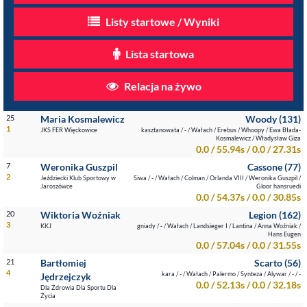
Listy startowe / Wyniki
Lista startowa
Relacja na żywo
25
Maria Kosmalewicz
Woody (131)
1
JKS FER Więckowice
kasztanowata / - / Wałach / Erebus / Whoopy / Ewa Błada-
Kosmalewicz / Władysław Giza
0.0 / 55.94s / 0.0 / 27.31s
7
Weronika Guszpil
Cassone (77)
2
Jeździecki Klub Sportowy w
Siwa / - / Wałach / Colman / Orlanda VIII / Weronika Guszpil /
Jaroszówce
Gloor hansruedi
0.0 / 54.37s / 0.0 / 30.85s
20
Wiktoria Woźniak
Legion (162)
3
KKJ
gniady / - / Wałach / Landsieger I / Lantina / Anna Woźniak /
Hans Eugen
0.0 / 57.04s / 0.0 / 31.55s
21
Bartłomiej
Scarto (56)
4
kara / - / Wałach / Palermo / Synteza / Alywar / - / -
Jędrzejczyk
0.0 / 52.13s / 0.0 / 32.18s
Dla Zdrowia Dla Sportu Dla
Życia