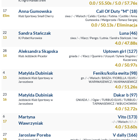
KJ Agro-Handel Śrem
0.0 / 55.50s / 5.0 / 57.76s
17
Anna Gumowska
Call Of Duty "M" (18)
Elim
Klub Sportowy Small Cherry
siwa / - / Wałach / Calido / Cantus / Fatima / Castilio / Anna
Gumowska / Małgorzata i Tomasz Siergiej
0.0 / 50.13s / Eliminacja
22
Sandra Stańczak
Luna (46)
13
KJ Pobet Kurowice
siwa / - / Klacz / Pengo / Lutnia / Sandra Stańczak / nw
4.0 / 47.88s
28
Aleksandra Skąpska
Uptown girl (127)
14
Klub Jeździecki Picador
gniada / - / Klacz / Quamiro / Ucayali / Sylwia Skąpska /
Kuczerawy
4.0 / 50.97s
4
Matylda Dubiniak
Feniks/kolia ewita (98)
15
Jeździecki Klub Sportowy w
gn. / - / Wałach / BASZA / FIORELLA / ELVIS /
Jaroszówce
W.APANASEWICZ / W.APANASEWICZ
4.0 / 51.26s
23
Matylda Dubiniak
Dakar b (97)
16
Jeździecki Klub Sportowy w
GNIADA / - / Ogier / TURBUD ELVIS / TURBUD /
Jaroszówce
T.APANASEWICZ / W.BUCHOWSKI
4.0 / 52.72s
6
Martyna
Vito (173)
17
- / - / Wałach / / / - / -
Wawrzyniak
4.0 / 53.60s
27
Jaroslaw Poreba
V dally (166)
18
Karkonowski KJ
gniada / - / Klacz / werdi / zally / jaroslaw poreba / xxx