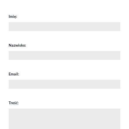
Imię:
Nazwisko:
Email:
Treść: