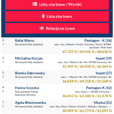
Listy startowe / Wyniki
Lista startowa
Relacja na żywo
3
Rafał Warsz
Pentagon - K (16)
1
Wrocławski Klub Jeździecki
izab. / Kuc / Wałach / Harbin / Pacynka / Floret / WTWK-
partynice / Piotr Koch
67.727 % / 69.545 % / 68.636 %
2
Michalina Kocjan
Impet (19)
2
Wrocławski Klub Jeździecki
siwa / Kuc / Wałach / Nn / Nn / WTWK Partynice / Nn
65.909 % / 66.818 % / 66.364 %
5
Bianka Dąbrowska
Impet (27)
3
Wrocławski Klub Jeździecki
siwa / - / Wałach / Nn / Nn / WTWK Partynice / Nn
66.818 % / 64.318 % / 65.568 %
4
Hanna Szyszka
Pentagon-K (42)
4
Klub Jeździecki Pawlak
/ Kuc / Klacz / / / WTWK-Partynice / -
Equestrian Wrocław
60.455 % / 62.500 % / 61.478 %
1
Agata Błesznowska
Muzka (21)
5
Wrocławski Klub Jeździecki
siwa / Kuc / Klacz / Harbin / Harfiarz / Mozaika / Wampir / - / -
60.409 % / 61.773 % / 61.091 %