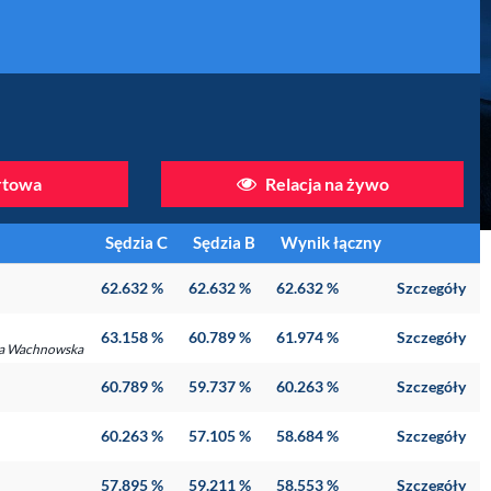
artowa
Relacja na żywo
Sędzia C
Sędzia B
Wynik łączny
62.632 %
62.632 %
62.632 %
Szczegóły
63.158 %
60.789 %
61.974 %
Szczegóły
aria Wachnowska
60.789 %
59.737 %
60.263 %
Szczegóły
60.263 %
57.105 %
58.684 %
Szczegóły
57.895 %
59.211 %
58.553 %
Szczegóły