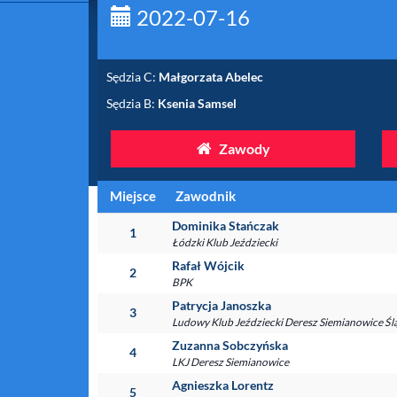
2022-07-16
Sędzia C:
Małgorzata Abelec
Sędzia B:
Ksenia Samsel
Zawody
Miejsce
Zawodnik
Dominika Stańczak
1
Łódzki Klub Jeździecki
Rafał Wójcik
2
BPK
Patrycja Janoszka
3
Ludowy Klub Jeździecki Deresz Siemianowice Ślą
Zuzanna Sobczyńska
4
LKJ Deresz Siemianowice
Agnieszka Lorentz
5