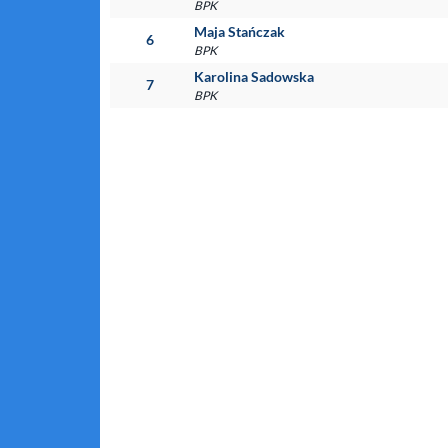
BPK
Maja Stańczak
6
BPK
Karolina Sadowska
7
BPK