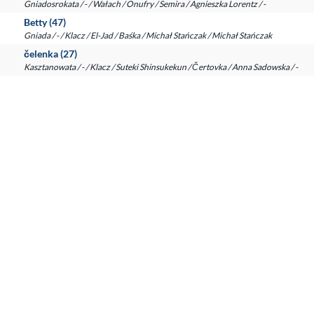
Gniadosrokata / - / Wałach / Onufry / Semira / Agnieszka Lorentz / -
Betty (47)
Gniada / - / Klacz / El-Jad / Baśka / Michał Stańczak / Michał Stańczak
čelenka (27)
Kasztanowata / - / Klacz / Suteki Shinsukekun / Čertovka / Anna Sadowska / -