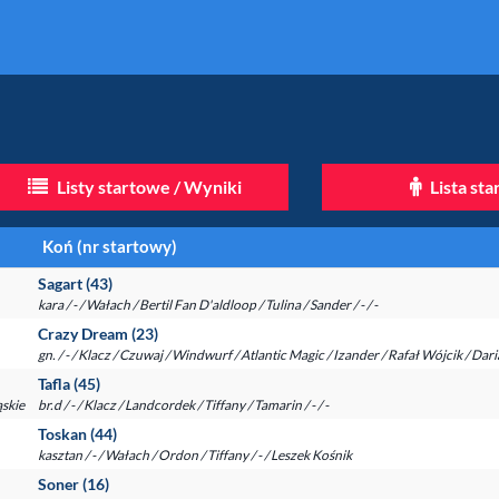
Listy startowe / Wyniki
Lista st
Koń (nr startowy)
Sagart (43)
kara / - / Wałach / Bertil Fan D'aldloop / Tulina / Sander / - / -
Crazy Dream (23)
gn. / - / Klacz / Czuwaj / Windwurf / Atlantic Magic / Izander / Rafał Wójcik / D
Tafla (45)
skie
br.d / - / Klacz / Landcordek / Tiffany / Tamarin / - / -
Toskan (44)
kasztan / - / Wałach / Ordon / Tiffany / - / Leszek Kośnik
Soner (16)