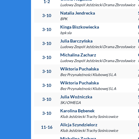
1-2
Ludowy Zespół Jeździecki Drama Zbrosławice
Natalia Jendrecka
3-10
BPK
Kinga Biszkowiecka
3-10
bpk sla
Julia Barczyńska
3-10
Ludowy Zespół Jeździecki Drama Zbrosławice
Michalina Zacharz
3-10
Ludowy Zespół Jeździecki Drama Zbrosławice
Wiktoria Puchalska
3-10
Bez Przynależności Klubowej S L A
Wiktoria Puchalska
3-10
Bez Przynależności Klubowej S L A
Julia Woźniczka
3-10
SKJ OMEGA
Karolina Bębenek
3-10
Klub Jeździecki Trachy Sośnicowice
Alicja Szyndzielorz
11-16
Klub Jeździecki Trachy Sośnicowice
Michalina Zacharz