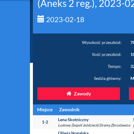
(Aneks 2 reg.), 2023-0
2023-02-18
Wysokość przeszkód:
7
Ilość przeszkód:
1
Tempo:
3
Sedzia główny:
M
Zawody
Miejsce
Zawodnik
Lena Skotniczny
1-2
Ludowy Zespół Jeździecki Drama Zbrosławice
Oliwia Nogalska