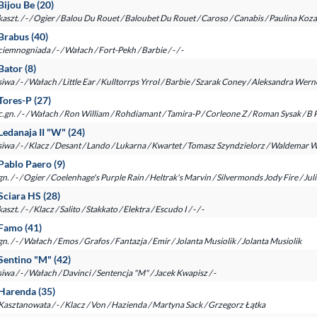
Bijou Be (20)
kaszt. / - / Ogier / Balou Du Rouet / Baloubet Du Rouet / Caroso / Canabis / Paulina Koza 
Brabus (40)
ciemnogniada / - / Wałach / Fort-Pekh / Barbie / - / -
Bator (8)
siwa / - / Wałach / Little Ear / Kulltorrps Yrrol / Barbie / Szarak Coney / Aleksandra We
Tores-P (27)
c.gn. / - / Wałach / Ron William / Rohdiamant / Tamira-P / Corleone Z / Roman Sysak / B 
Ledanaja II "W" (24)
siwa / - / Klacz / Desant / Lando / Lukarna / Kwartet / Tomasz Szyndzielorz / Waldemar 
Pablo Paero (9)
gn. / - / Ogier / Coelenhage's Purple Rain / Heltrak's Marvin / Silvermonds Jody Fire / Jul
Sciara HS (28)
kaszt. / - / Klacz / Salito / Stakkato / Elektra / Escudo I / - / -
Famo (41)
gn. / - / Wałach / Emos / Grafos / Fantazja / Emir / Jolanta Musiolik / Jolanta Musiolik
Sentino "M" (42)
siwa / - / Wałach / Davinci / Sentencja "M" / Jacek Kwapisz / -
Harenda (35)
Kasztanowata / - / Klacz / Von / Hazienda / Martyna Sack / Grzegorz Łątka