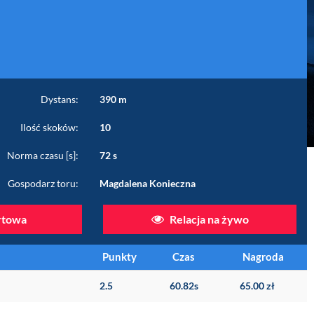
Dystans:
390 m
Ilość skoków:
10
Norma czasu [s]:
72 s
Gospodarz toru:
Magdalena Konieczna
artowa
Relacja na żywo
Punkty
Czas
Nagroda
2.5
60.82s
65.00 zł