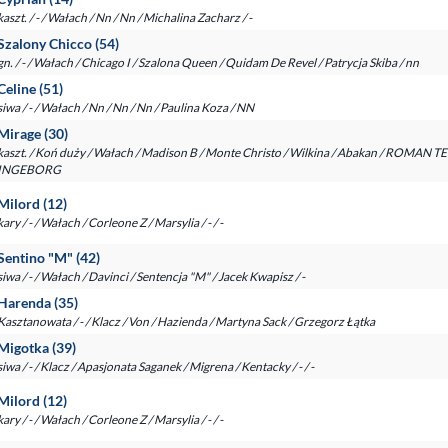
kaszt. / - / Wałach / Nn / Nn / Michalina Zacharz / -
Szalony Chicco (54)
gn. / - / Wałach / Chicago I / Szalona Queen / Quidam De Revel / Patrycja Skiba / nn
Celine (51)
siwa / - / Wałach / Nn / Nn / Nn / Paulina Koza / NN
Mirage (30)
kaszt. / Koń duży / Wałach / Madison B / Monte Christo / Wilkina / Abakan / ROMAN
INGEBORG
Milord (12)
kary / - / Wałach / Corleone Z / Marsylia / - / -
Sentino "M" (42)
siwa / - / Wałach / Davinci / Sentencja "M" / Jacek Kwapisz / -
Harenda (35)
Kasztanowata / - / Klacz / Von / Hazienda / Martyna Sack / Grzegorz Łątka
Migotka (39)
siwa / - / Klacz / Apasjonata Saganek / Migrena / Kentacky / - / -
Milord (12)
kary / - / Wałach / Corleone Z / Marsylia / - / -