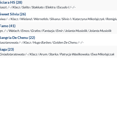
Sciara HS (28)
kaszt. / - / Klacz / Salito / Stakkato / Elektra / Escudo I / - / -
Sweet Silvia (26)
siwa / - / Klacz / Wieland / Wernefels / Silvana / Silvio I / Katarzyna Mikołajczyk / Remi
Famo (41)
gn. / - / Wałach / Emos / Grafos / Fantazja / Emir / Jolanta Musiolik / Jolanta Musiolik
Sangria De Chenu (22)
kasztanowata / - / Klacz / Hugo Barbes / Golden De Chenu / - / -
Saga (23)
Gniadotaratowata / - / Klacz / Arum / Starka / Patrycja Wasilkowska / Ewa Mikołajczak