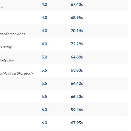
4.0
67.40s
/ -
4.0
68.95s
4.0
70.14s
rner / Komoń Anna
4.0
72.29s
Parkitny
5.0
64.89s
Wojtyczka
5.5
63.83s
ia / Andrzej Skorupa / -
5.5
64.42s
5.5
66.20s
6.0
59.46s
6.0
67.95s