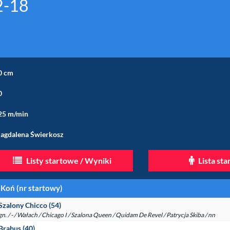
2-18
0 cm
0
25 m/min
agdalena Świerkosz
Listy startowe / Wyniki
Lista st
Koń (nr startowy)
Szalony Chicco (54)
gn. / - / Wałach / Chicago I / Szalona Queen / Quidam De Revel / Patrycja Skiba / nn
Brabus (40)