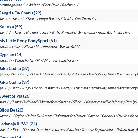
ciemnogniada / - / Wałach / Fort-Pekh / Barbie / - / -
Sangria De Chenu (22)
kasztanowata / - / Klacz / Hugo Barbes / Golden De Chenu / - / -
Kalinka (59)
kaszt. / - / Klacz / Karmel / Linde's Rob / Karmela / Wartownik / Anna Biszkowiecka / -
My Little Pony PonySport (61)
kaszt.w siw. / - / Klacz / Nn / Nn / Jerzy Barczyński / -
Cyprian (14)
kaszt. / - / Wałach / Nn / Nn / Michalina Zacharz / -
Jaka Cudna (37)
gn. / - / Klacz / Jung / Dresk / Jastarnia / Bard / Katarzyna Puchalska / Anna Kaczmarczy
Jaka Cudna (37)
gn. / - / Klacz / Jung / Dresk / Jastarnia / Bard / Katarzyna Puchalska / Anna Kaczmarczy
Sweet Silvia (26)
siwa / - / Klacz / Wieland / Wernefels / Silvana / Silvio I / Katarzyna Mikołajczyk / Remi
Bijou Be (20)
kaszt. / - / Ogier / Balou Du Rouet / Baloubet Du Rouet / Caroso / Canabis / Paulina Koza 
Ledanaja II "W" (24)
siwa / - / Klacz / Desant / Lando / Lukarna / Kwartet / Tomasz Szyndzielorz / Waldemar 
Cyprian (14)