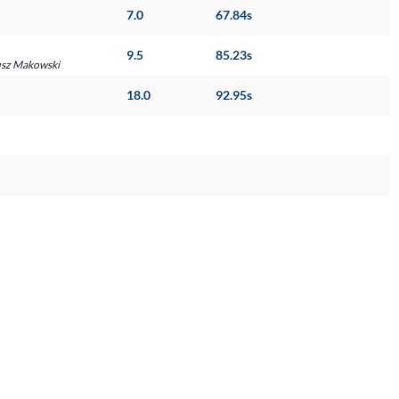
7.0
67.84s
9.5
85.23s
giusz Makowski
18.0
92.95s