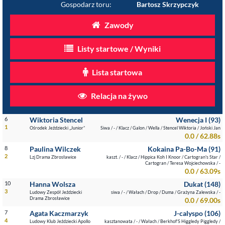
Gospodarz toru:
Bartosz Skrzypczyk
Zawody
Listy startowe / Wyniki
Lista startowa
Relacja na żywo
6
Wiktoria Stencel
Wenecja I (93)
1
Ośrodek Jeździecki „Junior”
Siwa / - / Klacz / Galon / Wella / Stencel Wiktoria / Joński Jan
0.0 / 62.88s
8
Paulina Wilczek
Kokaina Pa-Bo-Ma (91)
2
Lzj Drama Zbrosławice
kaszt. / - / Klacz / Hippica Koh I Knoor / Cartogran's Star /
Cartogran / Teresa Wojciechowska / -
0.0 / 63.09s
10
Hanna Wolsza
Dukat (148)
3
Ludowy Zespół Jeździecki
siwa / - / Wałach / Drop / Duma / Grażyna Zalewska / -
Drama Zbrosławice
0.0 / 69.00s
7
Agata Kaczmarzyk
J-calyspo (106)
4
Ludowy Klub Jeździecki Apollo
kasztanowata / - / Wałach / Berkhof’S Higgledy Piggledy /