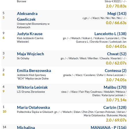
Borowe
Silvia 4.50221 / - / -
2.0 / 70.83s
5
Aleksandra
Megi (143)
5
c.gn. / - / Klacz / Nn / Nn / Nn / Nn / - / -
Gawliczek
0.0 / 66.63s
Uniwersytet Ekonomiczny w
Katowicach
9
Judyta Krause
Lancelotto L (138)
6
Klub Jeździecki Czerkis
gn. / - / Wałach / Vulkan L / Vulkano / Lanzarote L / Che
Wielowieś
Guevara L / Dorota Krause / Ludwiczak Jan
0.0 / 64.01s
3
Maja Wojciech
Chwat (52)
7
Sk Ochaby
gn. / - / Wałach / West / Werther / Chwała / Kwartet / - / -
0.0 / 62.07s
2
Emilia Berezowska
Contessa (2)
8
Jeździecki Klub Sportowy
gniada / - / Klacz / Cassilano / Zofia I / Anna Laszczak / -
"BCH" Międzyrzecze Dolne
3.0 / 74.05s
4
Wiktoria Leśniak
Malibu (170)
9
LZJ Drama Zbrosławice
siwa / - / Klacz / Fair Play Coudreau / Abdullah / Metaxa /
Diatos / Katarzyna Leśniak / -
3.0 / 71.14s
1
Maria Ostałowska
Carlzin (128)
10
Politechnika Śląska w Gliwicach
gn. / - / Wałach / Zidan / Zhin Zhin / Carmen-Polsmak / Adrian /
Maria Ostałowska / Bukowiec Maciej
2.0 / 69.07s
14
Michalina
MANIANA - P (116)