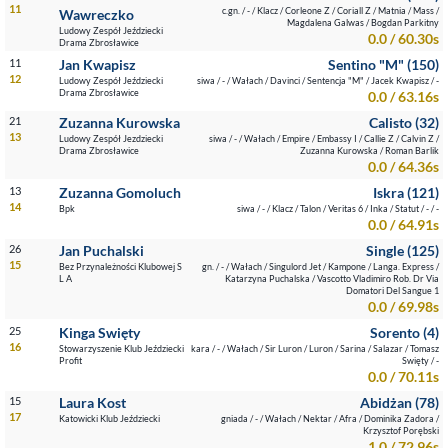
11
c.gn. / - / Klacz / Corleone Z / Coriall Z / Matnia / Mass /
Wawreczko
Magdalena Galwas / Bogdan Parkitny
Ludowy Zespół Jeździecki
0.0 / 60.30s
Drama Zbrosławice
11
Jan Kwapisz
Sentino "M" (150)
12
Ludowy Zespół Jeździecki
siwa / - / Wałach / Davinci / Sentencja "M" / Jacek Kwapisz / -
Drama Zbrosławice
0.0 / 63.16s
21
Zuzanna Kurowska
Calisto (32)
13
Ludowy Zespół Jezdziecki
siwa / - / Wałach / Empire / Embassy I / Callie Z / Calvin Z /
Drama Zbrosławice
Zuzanna Kurowska / Roman Barlik
0.0 / 64.36s
13
Zuzanna Gomoluch
Iskra (121)
14
Bpk
siwa / - / Klacz / Talon / Veritas 6 / Inka / Statut / - / -
0.0 / 64.91s
26
Jan Puchalski
Single (125)
15
Bez Przynależności Klubowej S
gn. / - / Wałach / Singulord Jet / Kampone / Langa. Express /
L A
Katarzyna Puchalska / Vascotto Vladimiro Rob. Dr Via
Domatori Del Sangue 1
0.0 / 69.98s
25
Kinga Swięty
Sorento (4)
16
Stowarzyszenie Klub Jeździecki
kara / - / Wałach / Sir Luron / Luron / Sarina / Salazar / Tomasz
Profit
Swięty / -
0.0 / 70.11s
15
Laura Kost
Abidżan (78)
17
Katowicki Klub Jeździecki
gniada / - / Wałach / Nektar / Afra / Dominika Zadora /
Krzysztof Porębski
1.0 / 72.96s