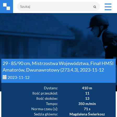
☰
29 - 85/90 cm, Mistrzostwa Województwa, Finał HMŚl
Amatorów, Dwunawrotowy (273.4.3), 2023-11-12
2023-11-12
Dystans:
410 m
Ilość przeszkód:
11
Ilość skoków:
13
Tempo:
350 m/min
Norma czasu [s]:
71 s
Sedzia główny:
Magdalena Świerkosz