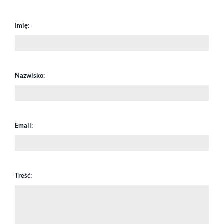
Imię:
Nazwisko:
Email:
Treść: