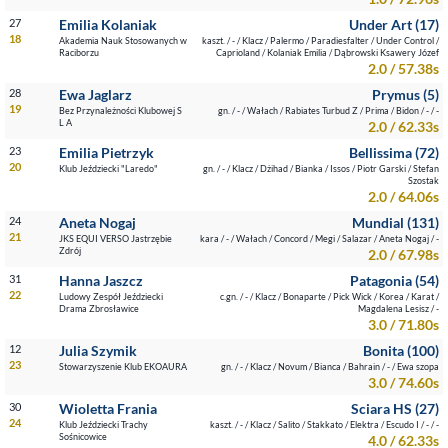
27
Emilia Kolaniak
Under Art (17)
18
Akademia Nauk Stosowanych w
kaszt. / - / Klacz / Palermo / Paradiesfalter / Under Control /
Raciborzu
Caprioland / Kolaniak Emilia / Dąbrowski Ksawery Józef
2.0 / 57.38s
28
Ewa Jaglarz
Prymus (5)
19
Bez Przynależności Klubowej S
gn. / - / Wałach / Rabiates Turbud Z / Prima / Bidon / - / -
L A
2.0 / 62.33s
23
Emilia Pietrzyk
Bellissima (72)
20
Klub Jeździecki "Laredo"
gn. / - / Klacz / Dżihad / Bianka / Issos / Piotr Garski / Stefan
Szostak
2.0 / 64.06s
24
Aneta Nogaj
Mundial (131)
21
JKS EQUI VERSO Jastrzębie
kara / - / Wałach / Concord / Megi / Salazar / Aneta Nogaj / -
Zdrój
2.0 / 67.98s
31
Hanna Jaszcz
Patagonia (54)
22
Ludowy Zespół Jeździecki
c.gn. / - / Klacz / Bonaparte / Pick Wick / Korea / Karat /
Drama Zbrosławice
Magdalena Lesisz / -
3.0 / 71.80s
12
Julia Szymik
Bonita (100)
23
Stowarzyszenie Klub EKOAURA
gn. / - / Klacz / Novum / Bianca / Bahrain / - / Ewa szopa
3.0 / 74.60s
30
Wioletta Frania
Sciara HS (27)
24
Klub Jeździecki Trachy
kaszt. / - / Klacz / Salito / Stakkato / Elektra / Escudo I / - / -
Sośnicowice
4.0 / 62.33s