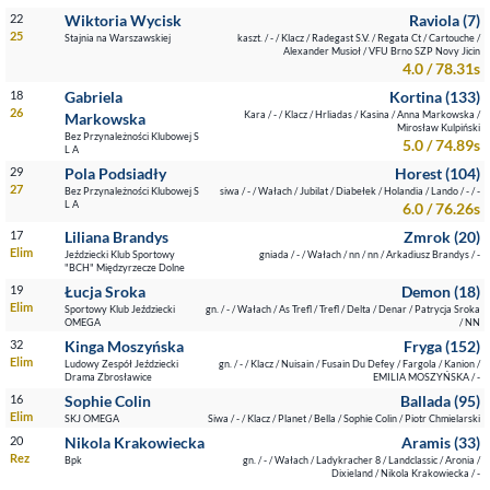
22
Wiktoria Wycisk
Raviola (7)
25
Stajnia na Warszawskiej
kaszt. / - / Klacz / Radegast S.V. / Regata Ct / Cartouche /
Alexander Musioł / VFU Brno SZP Novy Jicin
4.0 / 78.31s
18
Gabriela
Kortina (133)
26
Kara / - / Klacz / Hrliadas / Kasina / Anna Markowska /
Markowska
Mirosław Kulpiński
Bez Przynależności Klubowej S
5.0 / 74.89s
L A
29
Pola Podsiadły
Horest (104)
27
Bez Przynależności Klubowej S
siwa / - / Wałach / Jubilat / Diabełek / Holandia / Lando / - / -
L A
6.0 / 76.26s
17
Liliana Brandys
Zmrok (20)
Elim
Jeździecki Klub Sportowy
gniada / - / Wałach / nn / nn / Arkadiusz Brandys / -
"BCH" Międzyrzecze Dolne
19
Łucja Sroka
Demon (18)
Elim
Sportowy Klub Jeździecki
gn. / - / Wałach / As Trefl / Trefl / Delta / Denar / Patrycja Sroka
OMEGA
/ NN
32
Kinga Moszyńska
Fryga (152)
Elim
Ludowy Zespół Jeździecki
gn. / - / Klacz / Nuisain / Fusain Du Defey / Fargola / Kanion /
Drama Zbrosławice
EMILIA MOSZYŃSKA / -
16
Sophie Colin
Ballada (95)
Elim
SKJ OMEGA
Siwa / - / Klacz / Planet / Bella / Sophie Colin / Piotr Chmielarski
20
Nikola Krakowiecka
Aramis (33)
Rez
Bpk
gn. / - / Wałach / Ladykracher 8 / Landclassic / Aronia /
Dixieland / Nikola Krakowiecka / -