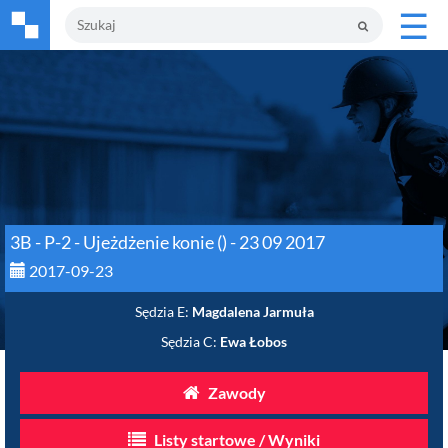
☰
3B - P-2 - Ujeżdżenie konie () - 23 09 2017
2017-09-23
Sędzia E:
Magdalena Jarmuła
Sędzia C:
Ewa Łobos
Zawody
Listy startowe / Wyniki