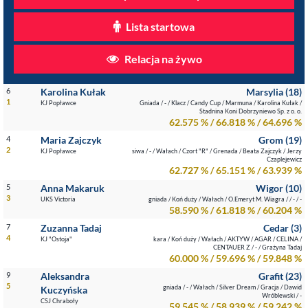
Lista startowa
Relacja na żywo
6
Karolina Kułak
Marsylia (18)
1
KJ Popławce
Gniada / - / Klacz / Candy Cup / Marmuna / Karolina Kułak /
Stadnina Koni Dobrzyniewo Sp. z o. o.
62.575 % / 66.818 % / 64.696 %
4
Maria Zajczyk
Grom (19)
2
KJ Popławce
siwa / - / Wałach / Czort "R" / Grenada / Beata Zajczyk / Jerzy
Czaplejewicz
62.727 % / 65.151 % / 63.939 %
5
Anna Makaruk
Wigor (10)
3
UKS Victoria
gniada / Koń duży / Wałach / O.Emeryt M. Wiagra / / - / -
58.590 % / 61.818 % / 60.204 %
7
Zuzanna Tadaj
Cedar (3)
4
KJ "Ostoja"
kara / Koń duży / Wałach / AKTYW / AGAR / CELINA /
CENTAUER Z / - / Grażyna Tadaj
60.000 % / 59.696 % / 59.848 %
9
Aleksandra
Grafit (23)
5
gniada / - / Wałach / Silver Dream / Gracja / Dawid
Kuczyńska
Wróblewski / -
CSJ Chraboły
59.545 % / 58.939 % / 59.242 %