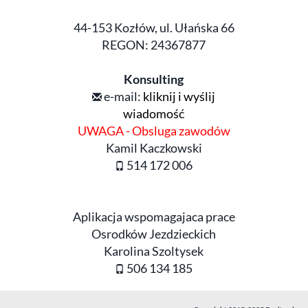
44-153 Kozłów, ul. Ułańska 66
REGON: 24367877
Konsulting
e-mail:
kliknij i wyślij
wiadomość
UWAGA - Obsluga zawodów
Kamil Kaczkowski
514 172 006
Aplikacja wspomagajaca prace
Osrodków Jezdzieckich
Karolina Szoltysek
506 134 185