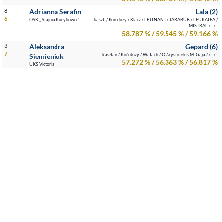
8
Adrianna Serafin
Lala (2)
6
OSK „ Stajnia Kucykowo ”
kaszt. / Koń duży / Klacz / LEJTNANT / JARABUB / LEUKATEA /
MISTRAL / - / -
58.787 % / 59.545 % / 59.166 %
3
Aleksandra
Gepard (6)
7
kasztan / Koń duży / Wałach / O.Arystoteles M. Gaja / / - / -
Siemieniuk
57.272 % / 56.363 % / 56.817 %
UKS Victoria