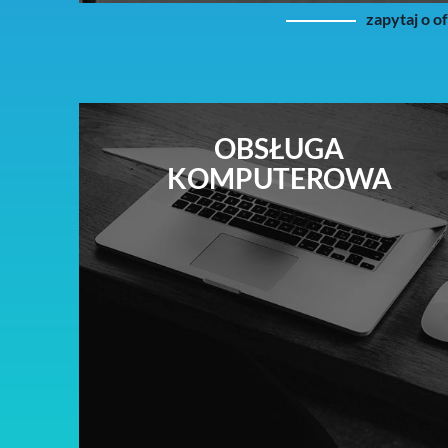
zapytaj o o
OBSŁUGA
KOMPUTEROWA