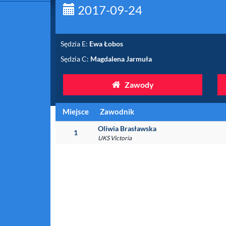
2017-09-24
Sędzia E:
Ewa Łobos
Sędzia C:
Magdalena Jarmuła
Zawody
Miejsce
Zawodnik
Oliwia Brasławska
1
UKS Victoria