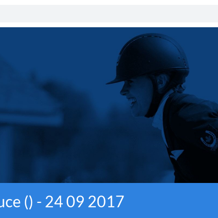
uce () - 24 09 2017