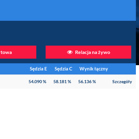
artowa
Relacja na żywo
Sędzia E
Sędzia C
Wynik łączny
54.090 %
58.181 %
56.136 %
Szczegóły