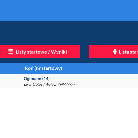
Listy startowe / Wyniki
Lista st
Koń (nr startowy)
Ogimann (14)
tarant / Kuc / Wałach / NN / / - / -