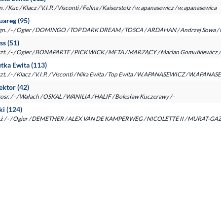
n. / Kuc / Klacz / V.I.P. / Visconti / Felina / Kaiserstolz / w.apanasewicz / w.apanasewica
uareg (95)
.gn. / - / Ogier / DOMINGO / TOP DARK DREAM / TOSCA / ARDAHAN / Andrzej Sowa /
ss (51)
zt. / - / Ogier / BONAPARTE / PICK WICK / META / MARZĄCY / Marian Gomułkiewicz /
tka Ewita (113)
zt. / - / Klacz / V.I.P. / Visconti / Nika Ewita / Top Ewita / W.APANASEWICZ / W.APANA
ktor (42)
osr. / - / Wałach / OSKAL / WANILIA / HALIF / Bolesław Kuczerawy / -
ki (124)
uż / - / Ogier / DEMETHER / ALEX VAN DE KAMPERWEG / NICOLETTE II / MURAT-GAZON 