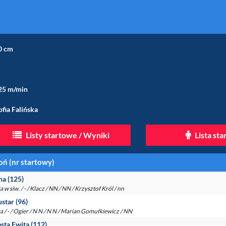
0 cm
25 m/min
ofia Falińska
Listy startowe / Wyniki
Lista st
oń (nr startowy)
na (125)
a w siw. / - / Klacz / NN / NN / Krzysztof Król / nn
ustar (96)
a / - / Ogier / N N / N N / Marian Gomułkiewicz / NN
esta Ewita (112)