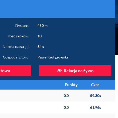
Dystans:
450 m
Ilość skoków:
10
Norma czasu [s]:
84 s
Gospodarz toru:
Paweł Gołygowski
artowa
Relacja na żywo
Punkty
Czas
0.0
59.30s
0.0
61.96s