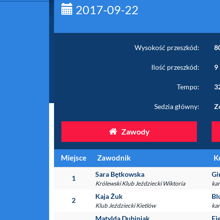
2017-09-22
Wysokość przeszkód:
8
Ilość przeszkód:
9
Tempo:
3
Sedzia główny:
Z
Zawody
Miejsce
Zawodnik
K
Sara Bętkowska
Gi
1
Królewski Klub Jeździecki Wiktoria
kar
Kaja Żuk
Bl
2
Klub Jeździecki Kietlów
kar
Matylda Dubiniak
Fi