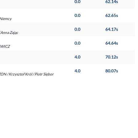
0.0
62.14s
0.0
62.65s
 Niemcy
0.0
64.17s
 Anna Zając
0.0
64.64s
SEWICZ
4.0
70.12s
4.0
80.07s
/ Krzysztof Król / Piotr Siębor