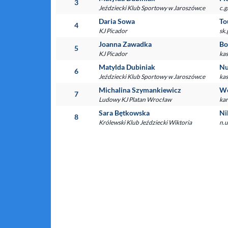
3
Jeździecki Klub Sportowy w Jaroszówce
c.g
Daria Sowa
To
4
KJ Picador
sk
Joanna Zawadka
Bo
5
KJ Picador
kas
Matylda Dubiniak
Nu
6
Jeździecki Klub Sportowy w Jaroszówce
kas
Michalina Szymankiewicz
We
7
Ludowy KJ Platan Wrocław
kar
Sara Bętkowska
Ni
8
Królewski Klub Jeździecki Wiktoria
n.