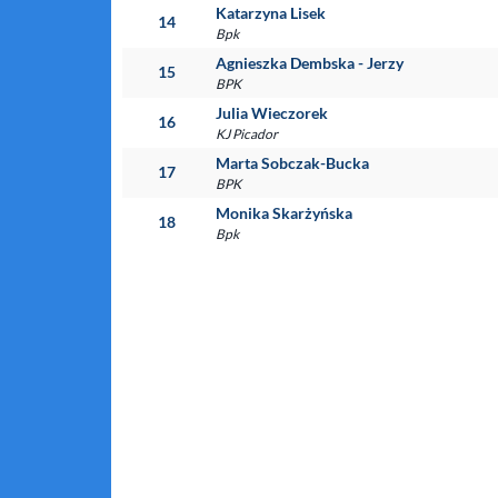
Katarzyna Lisek
14
Bpk
Agnieszka Dembska - Jerzy
15
BPK
Julia Wieczorek
16
KJ Picador
Marta Sobczak-Bucka
17
BPK
Monika Skarżyńska
18
Bpk