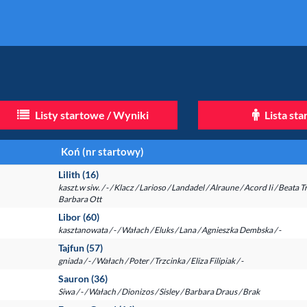
Listy startowe / Wyniki
Lista st
Koń (nr startowy)
Lilith (16)
kaszt.w siw. / - / Klacz / Larioso / Landadel / Alraune / Acord Ii / Beata
Barbara Ott
Libor (60)
kasztanowata / - / Wałach / Eluks / Lana / Agnieszka Dembska / -
Tajfun (57)
gniada / - / Wałach / Poter / Trzcinka / Eliza Filipiak / -
Sauron (36)
Siwa / - / Wałach / Dionizos / Sisley / Barbara Draus / Brak