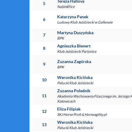
Tereza Hallova
5
Našiměřice
Katarzyna Panek
6
Ludowy Klub Jeździecki w Gałkowie
Martyna Duszyńska
7
BPK
Agnieszka Bienert
8
Klub Jeździecki Partynice
Zuzanna Zagórska
9
BPK
Weronika Kicińska
10
Pałucki Klub Jeździecki
Zuzanna Polednik
11
Akademia Wychowania Fizycznego im. Jerzego 
Katowicach
Eliza Filipiak
12
SKJ Horse Profi & Horseagility.pl
Weronika Kicińska
13
Pałucki Klub Jeździecki