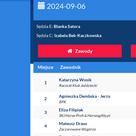
2024-09-06
Sędzia E:
Blanka Satora
Sędzia C:
Izabela Bek-Kaczkowska
Zawody
Miejsce
Zawodnik
Katarzyna Wosik
1
Racocki Klub Jeździecki
Agnieszka Dembska - Jerzy
2
BPK
Eliza Filipiak
3
SKJ Horse Profi & Horseagility.pl
Mateusz Draus
4
Zaczarowane Wzgórze