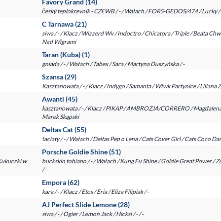
Favory Grand (14)
český teplokrevník - CZEWB / - / Wałach / FORS-GEDOS/474 / Lucky / -
C Tarnawa (21)
siwa / - / Klacz / Wizzerd Wv / Indoctro / Chicatora / Triple / Beata Ch
Nad Wigrami
Taran (Kuba) (1)
gniada / - / Wałach / Tabex / Sara / Martyna Duszyńska / -
Szansa (29)
Kasztanowata / - / Klacz / Indygo / Samanta / Wtwk Partynice / Liliana 
Awanti (45)
kasztanowata / - / Klacz / PIKAP / AMBROZJA/CORRERO / Magdalena
Marek Skąpski
Deltas Cat (55)
łaciaty / - / Wałach / Deltas Pep o Lena / Cats Cover Girl / Cats Coco Danc
Porsche Goldie Shine (51)
Kukuczki w
buckskin tobiano / - / Wałach / Kung Fu Shine / Goldie Great Power / 
/ -
Empora (62)
kara / - / Klacz / Etos / Eria / Eliza Filipiak / -
AJ Perfect Slide Lemone (28)
siwa / - / Ogier / Lemon Jack / Hicksi / - / -