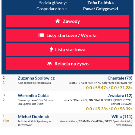
Sedzia główny:
Zofia Falińska
Gospodarz toru:
Paweł Gołygowski
Zawody
Listy startowe / Wyniki
Lista startowa
Relacja na żywo
2
Zuzanna Społowicz
Chantale (79)
1
Klub Jeździecki Jaroszówka
kaszt. / - / Klacz / NN / NN / Katarzyna Społowicz / nn
0.0 / 59.47s / 0.0 / 71.23s
3
Weronika Cukla
Awatara (12)
2
Stowarzyszenie "Dla Zdrowia,
siwa / - / Klacz / NN / NN / BARTŁOMIEJ JĘDRZEJCZYK /
Dla Sportu, Dla Życia"
Bartosz Bielawski
0.0 / 45.23s / 0.0 / 58.39s
1
Michał Dubiniak
Wilia (111)
Elim
Jeździecki Klub Sportowy w
siwa / - / Klacz / SZAMAN / WARGA / GREY / piotr dubiniak /
Jaroszówce
piotr dubiniak