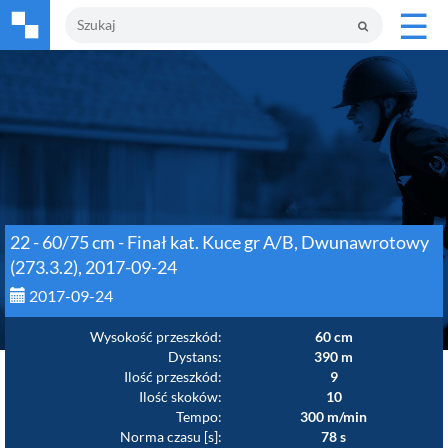
☰
22 - 60/75 cm - Finał kat. Kuce gr A/B, Dwunawrotowy
(273.3.2), 2017-09-24
2017-09-24
Wysokość przeszkód:
60 cm
Dystans:
390 m
Ilość przeszkód:
9
Ilość skoków:
10
Tempo:
300 m/min
Norma czasu [s]:
78 s