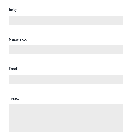
Imię:
Nazwisko:
Email:
Treść: