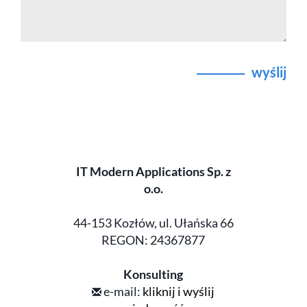
wyślij
IT Modern Applications Sp. z
o.o.
44-153 Kozłów, ul. Ułańska 66
REGON: 24367877
Konsulting
e-mail:
kliknij i wyślij