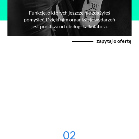
Funkcje, o których jeszcze nie zdążyłeś
pomyśleć. Dzięki nim organizacja wydarzeń
jest prostsza od obsługi kalkulatora.
zapytaj o ofertę
02