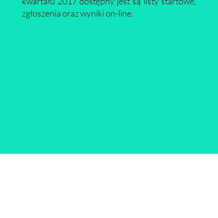
kwartału 2017 dostępny jest są listy startowe,
zgłoszenia oraz wyniki on-line.