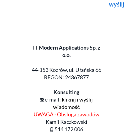
wyślij
IT Modern Applications Sp. z
o.o.
44-153 Kozłów, ul. Ułańska 66
REGON: 24367877
Konsulting
e-mail:
kliknij i wyślij
wiadomość
UWAGA - Obsluga zawodów
Kamil Kaczkowski
514 172 006