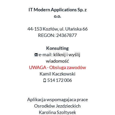
IT Modern Applications Sp. z
o.o.
44-153 Kozłów, ul. Ułańska 66
REGON: 24367877
Konsulting
e-mail:
kliknij i wyślij
wiadomość
UWAGA - Obsluga zawodów
Kamil Kaczkowski
514 172 006
Aplikacja wspomagajaca prace
Osrodków Jezdzieckich
Karolina Szoltysek