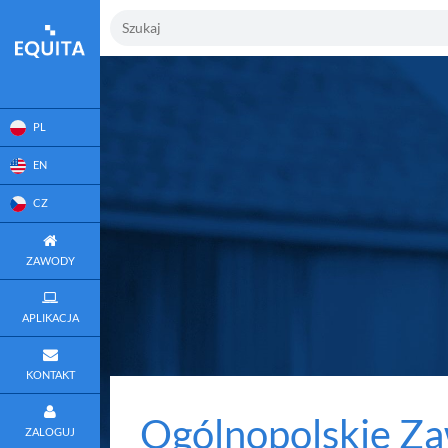
PL
EN
CZ
ZAWODY
APLIKACJA
KONTAKT
Ogólnopolskie Za
ZALOGUJ