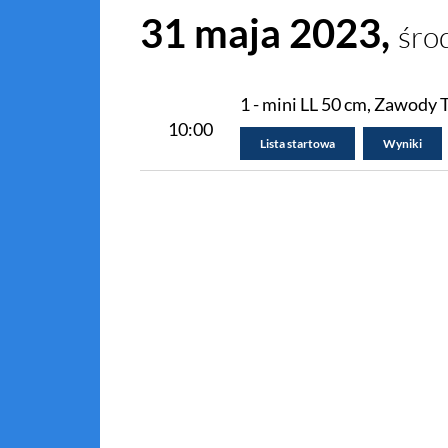
31 maja 2023,
śro
1 - mini LL 50 cm, Zawody 
10:00
Lista startowa
Wyniki