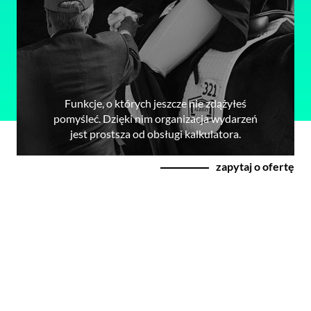
Funkcje, o których jeszcze nie zdążyłeś
pomyśleć. Dzięki nim organizacja wydarzeń
jest prostsza od obsługi kalkulatora.
zapytaj o ofertę