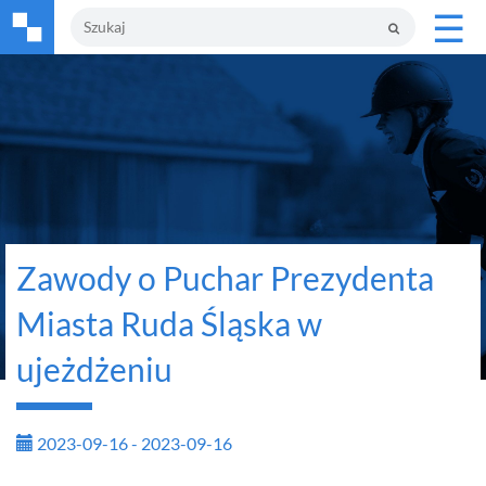
☰
Zawody o Puchar Prezydenta
Miasta Ruda Śląska w
ujeżdżeniu
2023-09-16 - 2023-09-16