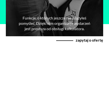
Funkcje, o których jeszcze nie zdążyłeś
pomyśleć. Dzięki nim organizacja wydarzeń
jest prostsza od obsługi kalkulatora.
zapytaj o ofertę