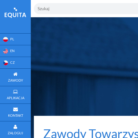
PL
EN
CZ
ZAWODY
APLIKACJA
KONTAKT
Zawody Towarzysk
ZALOGUJ