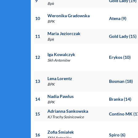
9
Gold Lady (19)
Bpk
Weronika Gradowska
10
Atena (9)
BPK
Maria Jeziorczak
11
Gold Lady (15)
Bpk
Iga Kowalczyk
12
Erykos (10)
Skh Antoniów
Lena Lorentz
13
Bosman (18)
BPK
Nadia Pawlus
14
Branka (14)
BPK
Adrianna Sankowska
15
Contino MK (1
KJ Trachy Sośnicowice
Zofia Śmiałek
16
Spiro (6)
SKH Antoniów