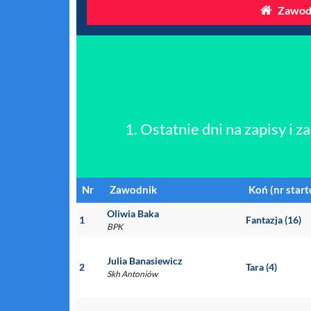
Zawod
1. Ostatnie dni na zapisy i za
Nr
Zawodnik
Koń (nr star
Oliwia Baka
1
Fantazja (16)
BPK
Julia Banasiewicz
2
Tara (4)
Skh Antoniów