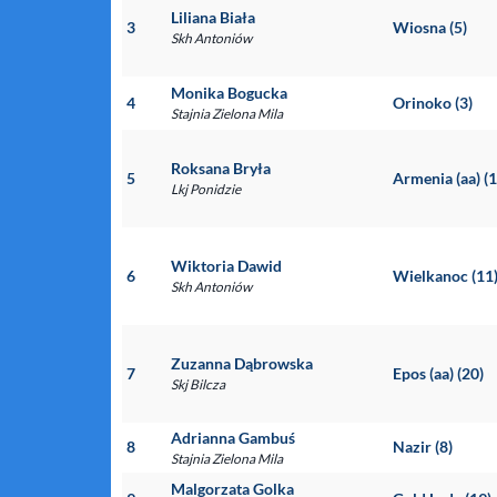
Liliana Biała
3
Wiosna (5)
Skh Antoniów
Monika Bogucka
4
Orinoko (3)
Stajnia Zielona Mila
Roksana Bryła
5
Armenia (aa) (1
Lkj Ponidzie
Wiktoria Dawid
6
Wielkanoc (11
Skh Antoniów
Zuzanna Dąbrowska
7
Epos (aa) (20)
Skj Bilcza
Adrianna Gambuś
8
Nazir (8)
Stajnia Zielona Mila
Malgorzata Golka