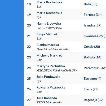
Maria Kochańska
18
Brda (35)
Bpk
Maria Kochańska
19
Forteca (34)
Bpk
Hanna Lipowska
20
Izandra (37)
ZSCKR Mokrzeszów
Kinga Matusik
21
Swansea Boy (
Bpk
Bianka Mączka
22
Gently (20)
Ośrodek Jeździecki Unikat
Michelle Naskręt
23
Boliwia (14)
Bpk
Martyna Pachulska
24
Paramour B (3
JEŹDZIECKI KLUB MICHAŁÓW
Julia Popławska
25
Estragon (4)
Bpk
Roksana Przygocka
26
Stella (29)
Bpk
Julia Rabenda
27
Regencja (39)
ZSCKR Mokrzeszów