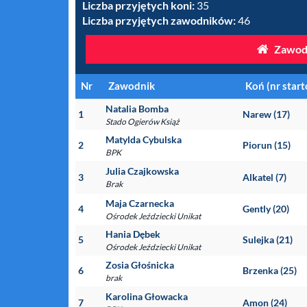
Liczba przyjętych koni:
35
Liczba przyjętych zawodników:
46
Zawod
Nr
Zawodnik
Koń (nr star
Natalia Bomba
1
Narew (17)
Stado Ogierów Książ
Matylda Cybulska
2
Piorun (15)
BPK
Julia Czajkowska
3
Alkatel (7)
Brak
Maja Czarnecka
4
Gently (20)
Ośrodek Jeździecki Unikat
Hania Dębek
5
Sulejka (21)
Ośrodek Jeździecki Unikat
Zosia Głośnicka
6
Brzenka (25)
brak
Karolina Głowacka
7
Amon (24)