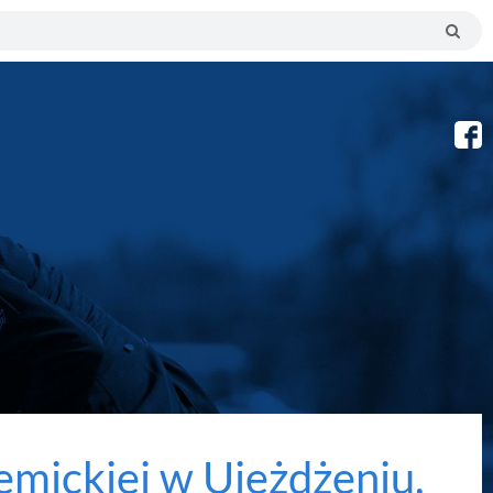
emickiej w Ujeżdżeniu,