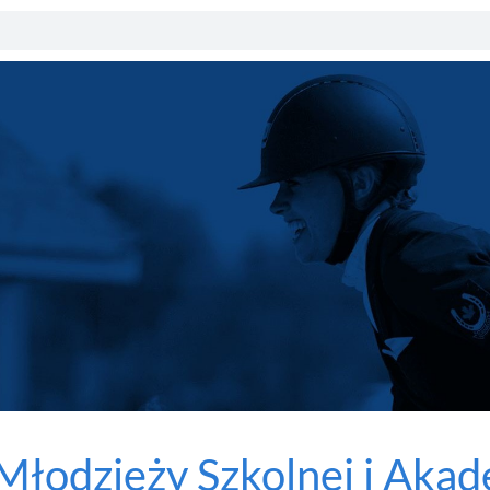
łodzieży Szkolnej i Akad