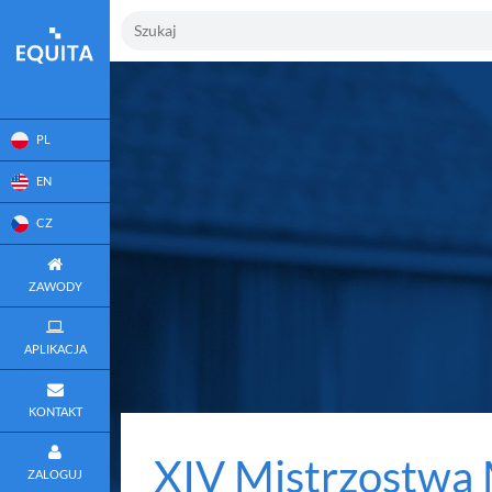
PL
EN
CZ
ZAWODY
APLIKACJA
KONTAKT
XIV Mistrzostwa M
ZALOGUJ