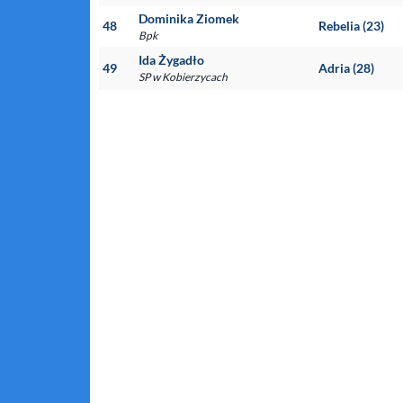
Dominika Ziomek
48
Rebelia (23)
Bpk
Ida Żygadło
49
Adria (28)
SP w Kobierzycach