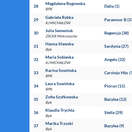
Magdalena Rogowska
28
Dalia (1)
BPK
Gabriela Rybka
29
Paramour B (3
KJ MICHAŁÓW
Julia Semeniuk
30
Regencja (38)
ZSCKR Mokrzeszów
Hanna Sławska
31
Sardynia (27)
Bpk
Maria Sobieska
32
Angelo (32)
KJ MICHAŁÓW
Karina Sowińska
33
Carvinjo Hbc (
BPK
Laura Sowińska
34
Piorun (15)
BPK
Zofia Szyłkowska
35
Bazylea (12)
Bpk
Klaudia Trychta
36
Stella (29)
Bpk
Marika Trzoski
37
Bazylea (9)
Bpk