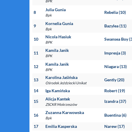
BPK
Julia Gunia
8
Rebelia (10)
Bpk
Kornelia Gunia
9
Bazylea (11)
Bpk
Nicola Hasiuk
10
Swansea Boy (
BPK
Kamila Janik
11
Impresja (3)
BPK
Kamila Janik
12
Niagara (13)
BPK
Karolina Jaśińska
13
Gently (20)
Ośrodek Jeździecki Unikat
14
Iga Kamińska
Robert (19)
Alicja Kantek
15
Izandra (37)
ZSCKR Mokrzeszów
Zuzanna Karwowska
16
Buentina (6)
Bpk
17
Emilia Kasperska
Narew (17)