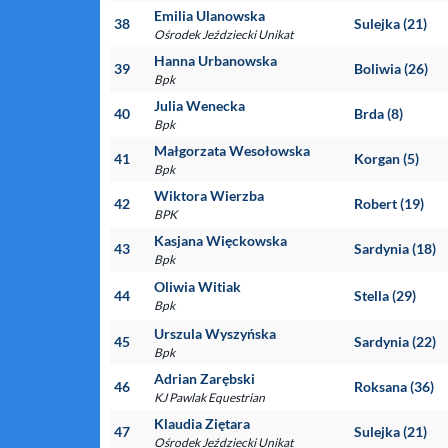
Emilia Ulanowska
38
Sulejka (21)
Ośrodek Jeździecki Unikat
Hanna Urbanowska
39
Boliwia (26)
Bpk
Julia Wenecka
40
Brda (8)
Bpk
Małgorzata Wesołowska
41
Korgan (5)
Bpk
Wiktora Wierzba
42
Robert (19)
BPK
Kasjana Więckowska
43
Sardynia (18)
Bpk
Oliwia Witiak
44
Stella (29)
Bpk
Urszula Wyszyńska
45
Sardynia (22)
Bpk
Adrian Zarębski
46
Roksana (36)
KJ Pawlak Equestrian
Klaudia Ziętara
47
Sulejka (21)
Ośrodek Jeździecki Unikat