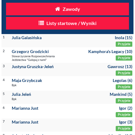
Zawody
Listy startowe / Wyniki
1
Julia Galasińska
Inola (15)
Przyjete
2
Grzegorz Grodzicki
Kamphora's Legacy (10)
Stowarzyszenie Rozpowszechniania
Przyjete
Jeździectwa "Galopuj z nami"
3
Justyna Gruszka-Jeleń
Gawrosz (13)
Przyjete
4
Maja Grzybczak
Legolas (6)
Bpk
Przyjete
5
Julia Jeleń
Mankind (5)
Bpk
Przyjete
6
Marianna Just
Igor (2)
Przyjete
7
Marianna Just
Igor (3)
Przyjete