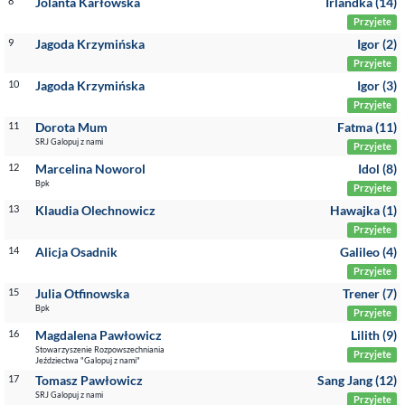
8
Jolanta Karłowska
Irlandka (14)
Przyjete
9
Jagoda Krzymińska
Igor (2)
Przyjete
10
Jagoda Krzymińska
Igor (3)
Przyjete
11
Dorota Mum
Fatma (11)
SRJ Galopuj z nami
Przyjete
12
Marcelina Noworol
Idol (8)
Bpk
Przyjete
13
Klaudia Olechnowicz
Hawajka (1)
Przyjete
14
Alicja Osadnik
Galileo (4)
Przyjete
15
Julia Otfinowska
Trener (7)
Bpk
Przyjete
16
Magdalena Pawłowicz
Lilith (9)
Stowarzyszenie Rozpowszechniania
Przyjete
Jeździectwa "Galopuj z nami"
17
Tomasz Pawłowicz
Sang Jang (12)
SRJ Galopuj z nami
Przyjete