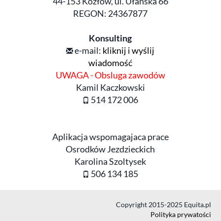
44-153 Kozłów, ul. Ułańska 66
REGON: 24367877
Konsulting
e-mail:
kliknij i wyślij
wiadomość
UWAGA - Obsluga zawodów
Kamil Kaczkowski
514 172 006
Aplikacja wspomagajaca prace
Osrodków Jezdzieckich
Karolina Szoltysek
506 134 185
Copyright 2015-2025 Equita.pl
Polityka prywatości