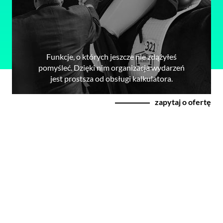
Funkcje, o których jeszcze nie zdążyłeś
pomyśleć. Dzięki nim organizacja wydarzeń
jest prostsza od obsługi kalkulatora.
zapytaj o ofertę