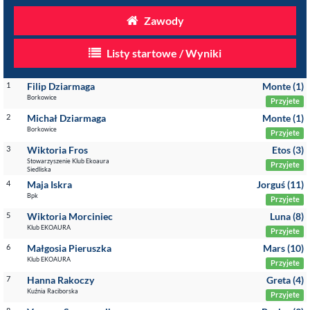
Zawody
Listy startowe / Wyniki
1
Filip Dziarmaga
Monte (1)
Borkowice
Przyjete
2
Michał Dziarmaga
Monte (1)
Borkowice
Przyjete
3
Wiktoria Fros
Etos (3)
Stowarzyszenie Klub Ekoaura
Przyjete
Siedliska
4
Maja Iskra
Jorguś (11)
Bpk
Przyjete
5
Wiktoria Morciniec
Luna (8)
Klub EKOAURA
Przyjete
6
Małgosia Pieruszka
Mars (10)
Klub EKOAURA
Przyjete
7
Hanna Rakoczy
Greta (4)
Kuźnia Raciborska
Przyjete