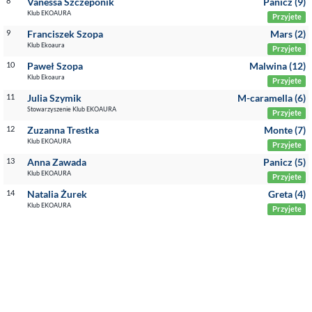
8
Vanessa Szczeponik
Panicz (9)
Klub EKOAURA
Przyjete
9
Franciszek Szopa
Mars (2)
Klub Ekoaura
Przyjete
10
Paweł Szopa
Malwina (12)
Klub Ekoaura
Przyjete
11
Julia Szymik
M-caramella (6)
Stowarzyszenie Klub EKOAURA
Przyjete
12
Zuzanna Trestka
Monte (7)
Klub EKOAURA
Przyjete
13
Anna Zawada
Panicz (5)
Klub EKOAURA
Przyjete
14
Natalia Żurek
Greta (4)
Klub EKOAURA
Przyjete