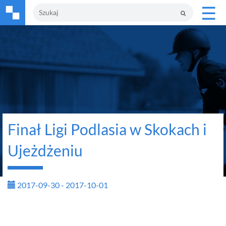
☰
Finał Ligi Podlasia w Skokach i
Ujeżdżeniu
2017-09-30 - 2017-10-01