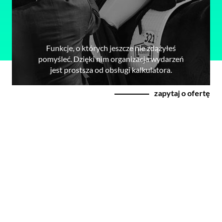
Funkcje, o których jeszcze nie zdążyłeś
pomyśleć. Dzięki nim organizacja wydarzeń
jest prostsza od obsługi kalkulatora.
zapytaj o ofertę