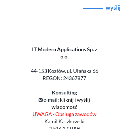
wyślij
IT Modern Applications Sp. z
o.o.
44-153 Kozłów, ul. Ułańska 66
REGON: 24367877
Konsulting
e-mail:
kliknij i wyślij
wiadomość
UWAGA - Obsluga zawodów
Kamil Kaczkowski
514 172 006