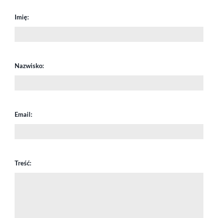
Imię:
Nazwisko:
Email:
Treść: