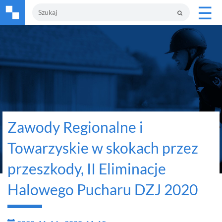
☰
Zawody Regionalne i
Towarzyskie w skokach przez
przeszkody, II Eliminacje
Halowego Pucharu DZJ 2020