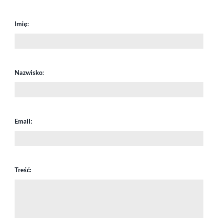
Imię:
Nazwisko:
Email:
Treść: