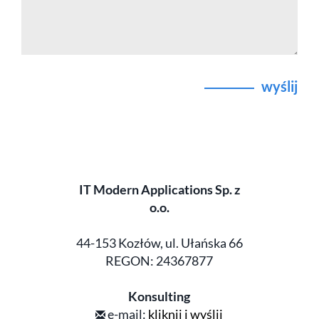
wyślij
IT Modern Applications Sp. z
o.o.
44-153 Kozłów, ul. Ułańska 66
REGON: 24367877
Konsulting
e-mail:
kliknij i wyślij