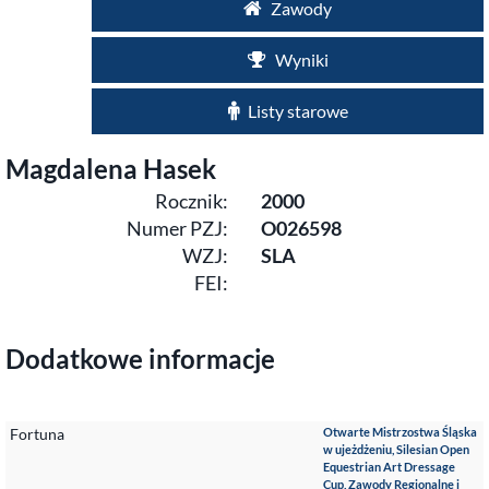
Zawody
Wyniki
Listy starowe
Magdalena Hasek
Rocznik:
2000
Numer PZJ:
O026598
WZJ:
SLA
FEI:
Dodatkowe informacje
Fortuna
Otwarte Mistrzostwa Śląska
w ujeżdżeniu, Silesian Open
Equestrian Art Dressage
Cup, Zawody Regionalne i