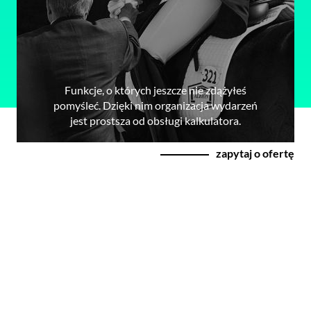
Funkcje, o których jeszcze nie zdążyłeś
pomyśleć. Dzięki nim organizacja wydarzeń
jest prostsza od obsługi kalkulatora.
zapytaj o ofertę