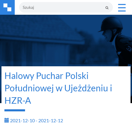
☰
Halowy Puchar Polski
Południowej w Ujeżdżeniu i
HZR-A
2021-12-10 - 2021-12-12