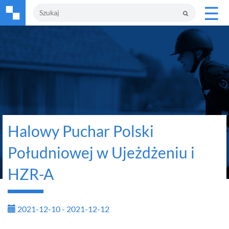
☰
Halowy Puchar Polski
Południowej w Ujeżdżeniu i
HZR-A
2021-12-10 - 2021-12-12