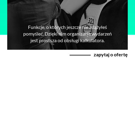
Funkcje, o których jeszcze nie zdążyłeś
pomyśleć. Dzięki nim organizacja wydarzeń
jest prostsza od obsługi kalkulatora.
zapytaj o ofertę