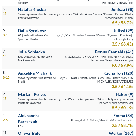
OMEGA
Nn / Grażyna Bogus / NN
5
Natalia Kluska
Junisza (98)
15
Stowarzyszenie Klub Jeździecki
gn. / - / Klacz / Szkrab / Arcus / Junida / Divisor / Dariusz Kluska
Preria Wilkowice
/ Stadnina Koni Prudnik
6.5 / 56.72s
6
Dalia Syrokosz
Julissi (99)
8-10
Wojewódzki Ludowy Klub
gn. / - / Klacz / Landino / Junona / Consor / Syrokosz Konstnacja
Sportowy Krakus
/ Korczyk Jerzy
3.5 / 68.43s
7
Julia Sobiecka
Bonus Cannabis (41)
18
Klub Jeździecki Na Górce W
gn.czapr.tar. / - / Wałach / Nn / Nn / Nn / Nn / Nagrodzka
Marklowicach
Katarzyna / Nagrodzka Katarzyna
9.0 / 59.94s
8
Angelika Michalik
Cicha Toń I (20)
8-10
Stowarzyszenie Klub Jeździecki
c.gn. / - / Klacz / Akant / Arcus / Cicha Toń / Dinard / MARCIN
Profit
MICHALIK / KOZA TADEUSZ
3.5 / 64.15s
9
Mariam Pervez
Haker (9)
17
Stowarzyszenie Klub Jeździecki
gn. / - / Wałach / Komplement / Orkisz / Hadyna / Egon / Anna
Mustang Jaworzno
Pervez / Laura Szendzielorz
8.5 / 60.19s
10
Aleksandra
Emma (34)
2-5
Skarogniada / - / Klacz / Nn / Nn / Marcin Jonca / Nn
Barszczak
2.5 / 58.71s
BPK
11
Oliwer Bule
Werter (167)