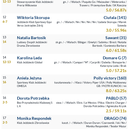
12-13
Stowarzyszenie Klub Jeździecki
gn. / - / Wałach / Paquito Go / Maizauber / Weteranka /
Preria Wilkowice
Trawers / Przemysław Bule / SK Rzeczna
5.0 / 56.87s
12
Wiktoria Skorupa
Ciułala (141)
6-7
Jeździecki Klub Sportowy Equi
gn. / - / Wałach / Nn / Nn / Nn / Nn / Izabela Skorupa / Marek
Verso Jastrzębie Zdrój
Szweda
3.0 / 55.96s
13
Natalia Bartosik
Sawant (31)
14
Ludowy Zespół Jeździecki
sk.gn. / - / Wałach / Bibigar / Emetyt / Sabinka / Brest / Natalia
Drama Zbrosławice
Bartosik / Guniewicz Barbara
6.0 / 61.58s
14
Karolina Leda
Domare G (7)
12-13
Klub Jeździecki Global
gn. / - / Wałach / Campari "M" / Carprilli / Dabelia / Bonaparte /
Katarzyna Leda / Brak
5.0 / 57.21s
15
Aniela Jeżyna
Polly victory (160)
16
Sportowy Klub Jeździecki
kasztanowata / - / Klacz / Victory Piper USA / Polly Muldowney
OMEGA
GB / PIOTR KUNICKI / nn
8.0 / 63.25s
16
Dorota Potrzebka
PABLO (57)
2-5
Bez Przynależności Klubowej S
siwa / - / Wałach / Elvis / Le Mexico / Pilica / Electric Charger /
L A
Dorota Potrzebka / Agnieszka Krysik
2.5 / 59.11s
17
Monika Respondek
DRAGO (74)
2-5
Klub Jeździecki Zbrosławice
kaszt. / - / Wałach / Duran Duran / Czarownik / Izii / Nn /
Monika Respondek / Teodor Mazur