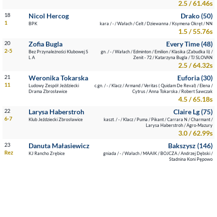
2.5 / 61.46s
18
Nicol Hercog
Drako (50)
1
BPK
kara / - / Wałach / Celt / Dziewanna / Ksymena Okręt / NN
1.5 / 55.76s
20
Zofia Bugla
Every Time (48)
2-5
Bez Przynależności Klubowej S
gn. / - / Wałach / Edminton / Emilion / Klasika (Zabudka Ii) /
L A
Zenit - 72 / Katarzyna Bugla / TJ SLOVAN
2.5 / 64.32s
21
Weronika Tokarska
Euforia (30)
11
Ludowy Zespół Jeździecki
c.gn. / - / Klacz / Armand / Veritas ( Quidam De Reval) / Elena /
Drama Zbrosławice
Cytrus / Anna Tokarska / Robert Sawczak
4.5 / 65.18s
22
Larysa Haberstroh
Claire Lg (75)
6-7
Klub Jeździecki Zbrosławice
kaszt. / - / Klacz / Puma / Pikant / Carrara N / Charmant /
Larysa Haberstroh / Agro-Mazury
3.0 / 62.99s
23
Danuta Małasiewicz
Bakszysz (146)
Rez
KJ Rancho Zrębice
gniada / - / Wałach / MAAIK / BOJCZA / Andrzej Dębski /
Stadnina Koni Pępowo