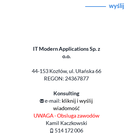
wyślij
IT Modern Applications Sp. z
o.o.
44-153 Kozłów, ul. Ułańska 66
REGON: 24367877
Konsulting
e-mail:
kliknij i wyślij
wiadomość
UWAGA - Obsluga zawodów
Kamil Kaczkowski
514 172 006