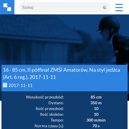
☰
16 - 85 cm, II półfinał ZMŚl Amatorów, Na styl jedźca
(Art. 6 reg.), 2017-11-11
2017-11-11
Wysokość przeszkód:
85 cm
Dystans:
350 m
Ilość przeszkód:
10
Ilość skoków:
10
Tempo:
300 m/min
Norma czasu [s]:
70 s