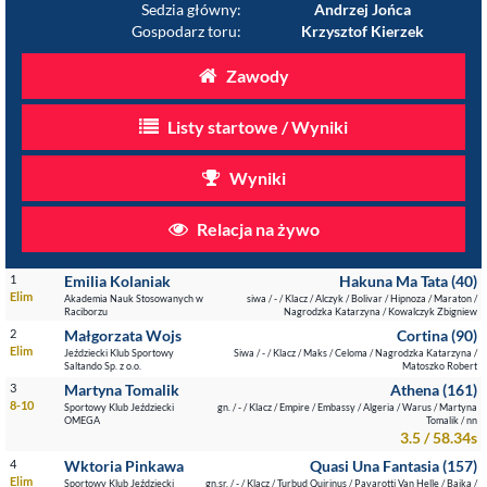
Sedzia główny:
Andrzej Jońca
Gospodarz toru:
Krzysztof Kierzek
Zawody
Listy startowe / Wyniki
Wyniki
Relacja na żywo
1
Emilia Kolaniak
Hakuna Ma Tata (40)
Elim
Akademia Nauk Stosowanych w
siwa / - / Klacz / Alczyk / Bolivar / Hipnoza / Maraton /
Raciborzu
Nagrodzka Katarzyna / Kowalczyk Zbigniew
2
Małgorzata Wojs
Cortina (90)
Elim
Jeździecki Klub Sportowy
Siwa / - / Klacz / Maks / Celoma / Nagrodzka Katarzyna /
Saltando Sp. z o.o.
Matoszko Robert
3
Martyna Tomalik
Athena (161)
8-10
Sportowy Klub Jeździecki
gn. / - / Klacz / Empire / Embassy / Algeria / Warus / Martyna
OMEGA
Tomalik / nn
3.5 / 58.34s
4
Wktoria Pinkawa
Quasi Una Fantasia (157)
Elim
Sportowy Klub Jeździecki
gn.sr. / - / Klacz / Turbud Quirinus / Pavarotti Van Helle / Bajka /