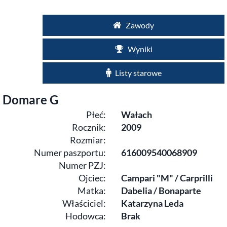
Zawody
Wyniki
Listy starowe
Domare G
Płeć:
Wałach
Rocznik:
2009
Rozmiar:
Numer paszportu:
616009540068909
Numer PZJ:
Ojciec:
Campari "M" / Carprilli
Matka:
Dabelia / Bonaparte
Właściciel:
Katarzyna Leda
Hodowca:
Brak