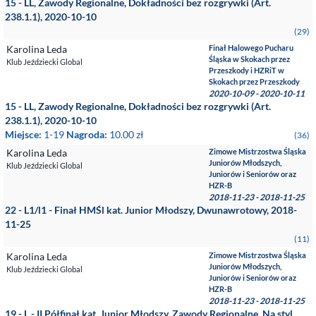
15 - LL, Zawody Regionalne, Dokładności bez rozgrywki (Art.
238.1.1), 2020-10-10
(29)
Karolina Leda
Finał Halowego Pucharu
Śląska w Skokach przez
Klub Jeździecki Global
Przeszkody i HZRiT w
Skokach przez Przeszkody
2020-10-09 - 2020-10-11
15 - LL, Zawody Regionalne, Dokładności bez rozgrywki (Art.
238.1.1), 2020-10-10
Miejsce:
1-19
Nagroda:
10.00 zł
(36)
Karolina Leda
Zimowe Mistrzostwa Śląska
Juniorów Młodszych,
Klub Jeździecki Global
Juniorów i Seniorów oraz
HZR-B
2018-11-23 - 2018-11-25
22 - L1/l1 - Finał HMŚl kat. Junior Młodszy, Dwunawrotowy, 2018-
11-25
(11)
Karolina Leda
Zimowe Mistrzostwa Śląska
Juniorów Młodszych,
Klub Jeździecki Global
Juniorów i Seniorów oraz
HZR-B
2018-11-23 - 2018-11-25
19 - L - II Półfinał kat. Junior Młodszy, Zawody Regionalne, Na styl