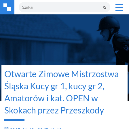
☰
Otwarte Zimowe Mistrzostwa
Śląska Kucy gr 1, kucy gr 2,
Amatorów i kat. OPEN w
Skokach przez Przeszkody