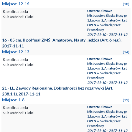
Miejsce:
12-16
(18)
Karolina Leda
Otwarte Zimowe
Mistrzostwa Śląska Kucy gr
Klub Jeździecki Global
1, kucy gr 2, Amatorów i kat.
OPEN w Skokach przez
Przeszkody
2017-11-10 - 2017-11-12
16 - 85 cm, II półfinał ZMŚl Amatorów, Na styl jedźca (Art. 6 reg.),
2017-11-11
Miejsce:
12-13
(14)
Karolina Leda
Otwarte Zimowe
Mistrzostwa Śląska Kucy gr
Klub Jeździecki Global
1, kucy gr 2, Amatorów i kat.
OPEN w Skokach przez
Przeszkody
2017-11-10 - 2017-11-12
21 - LL, Zawody Regionalne, Dokładności bez rozgrywki (Art.
238.1.1), 2017-11-11
Miejsce:
1-8
(12)
Karolina Leda
Otwarte Zimowe
Mistrzostwa Śląska Kucy gr
Klub Jeździecki Global
1, kucy gr 2, Amatorów i kat.
OPEN w Skokach przez
Przeszkody
2017-11-10 - 2017-11-12