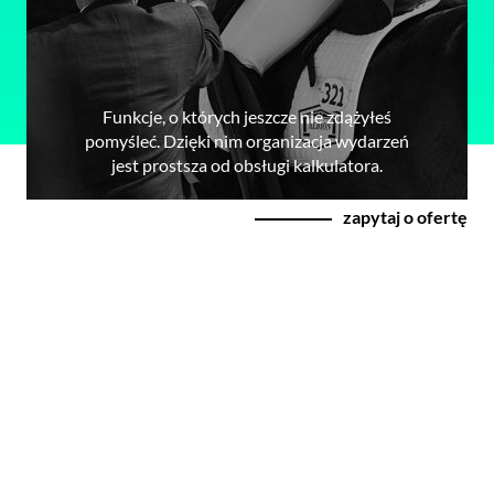
Funkcje, o których jeszcze nie zdążyłeś
pomyśleć. Dzięki nim organizacja wydarzeń
jest prostsza od obsługi kalkulatora.
zapytaj o ofertę