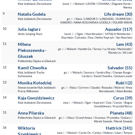
Klub Jeździecki Zbrosławice
kaszt. / - / Wałach / LEVON / CISHANA / Zbigniew Korek /
Niemcy
9
Natalia Godela
Life dream (30)
Klub Jeździecki Zbrosławice
gn. / - / Klacz / LANDOR S / LANDADEL / KURMUSIK /
SANDRO / ANNA ROGOWSKA-GODELA / VOLKER WIEHE
10
Julia Jaglarz
Aquador (117)
Vanto Jumping Team
kaszt. / - / Ogier / Heartbreaker / 147Stb-H Nimmerdor /
Sharmeta / Calvados / Ewa i Stefan Kaprzyk / Van Noorloos
11
Milena
Lem (43)
gn. / - / Wałach / Hamlet Go / Turnus / La Strada / Machandel /
Piekoszewska -
Wanda Lis / SK Liski
Głuszek
Politechnika Śląska w Gliwicach
12
Kamil Chwołka
Salvador (55)
Klub Jeździecki Trachy
gn. / - / Wałach / Sanvaro / Sandro Boy / Champs Rouge /
Sośnicowice
Cardero / Kamil Chwołka / Gestuet Lewitz
13
Monika Kołodziej
Rubi I (2)
Stowarzyszenie Klub Jeździecki
gn. / - / Klacz / Correro / Claudio / Rosiczka / Wykrot / Anna
Preria Wilkowice
Narodzonek / Adam Bomba
14
Kaja Gwoździewicz
Cyrus (39)
Klub Jeździecki Zbrosławice
siwa / - / Wałach / Ogar / Aspirant / Ceta / Consor / Bogna
Gwoździewicz / Krzysztof Borys
15
Anna Pilarska
Planeta (48)
Politechnika Śląska w Gliwicach
gn. / - / Klacz / Grand Amour / Grannus / Prymulka / Gulsary /
Marek Szweda / Marek Szweda
16
Wiktoria
Hattrick (141)
siwa / - / Wałach / Carlos Oz / Cantus / Hellana / Liban / Tomasz
Szynkiewicz