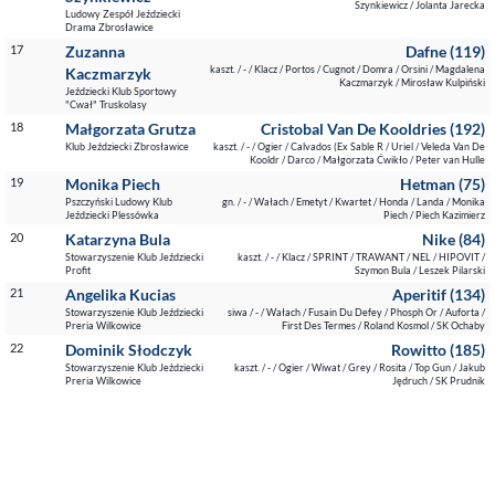
Szynkiewicz / Jolanta Jarecka
Ludowy Zespół Jeździecki
Drama Zbrosławice
17
Zuzanna
Dafne (119)
kaszt. / - / Klacz / Portos / Cugnot / Domra / Orsini / Magdalena
Kaczmarzyk
Kaczmarzyk / Mirosław Kulpiński
Jeździecki Klub Sportowy
"Cwał" Truskolasy
18
Małgorzata Grutza
Cristobal Van De Kooldries (192)
Klub Jeździecki Zbrosławice
kaszt. / - / Ogier / Calvados (Ex Sable R / Uriel / Veleda Van De
Kooldr / Darco / Małgorzata Ćwikło / Peter van Hulle
19
Monika Piech
Hetman (75)
Pszczyński Ludowy Klub
gn. / - / Wałach / Emetyt / Kwartet / Honda / Landa / Monika
Jeździecki Plessówka
Piech / Piech Kazimierz
20
Katarzyna Bula
Nike (84)
Stowarzyszenie Klub Jeździecki
kaszt. / - / Klacz / SPRINT / TRAWANT / NEL / HIPOVIT /
Profit
Szymon Bula / Leszek Pilarski
21
Angelika Kucias
Aperitif (134)
Stowarzyszenie Klub Jeździecki
siwa / - / Wałach / Fusain Du Defey / Phosph Or / Auforta /
Preria Wilkowice
First Des Termes / Roland Kosmol / SK Ochaby
22
Dominik Słodczyk
Rowitto (185)
Stowarzyszenie Klub Jeździecki
kaszt. / - / Ogier / Wiwat / Grey / Rosita / Top Gun / Jakub
Preria Wilkowice
Jędruch / SK Prudnik