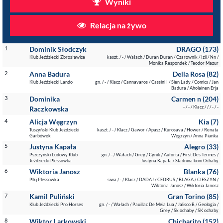
Wyniki
Relacja na żywo
1
Dominik Słodczyk
DRAGO (173)
Klub Jeździecki Zbrosławice
kaszt. / - / Wałach / Duran Duran / Czarownik / Izii / Nn /
Monika Respondek / Teodor Mazur
2
Anna Badura
Della Rosa (82)
Klub Jeździecki Lando
gn. / - / Klacz / Cannavaros / Cassini I / Sien Lady / Comics / Jan
Badura / Aholainen Erja
3
Dominika
Carmen n (204)
- / - / Klacz / / / - / -
Raczkowska
4
Alicja Węgrzyn
Kia (7)
Tuszyński Klub Jeździecki
kaszt. / - / Klacz / Gawor / Apasz / Kurosava / Hower / Renata
Garbówek
Węgrzyn / Anna Pianka
5
Justyna Kapała
Alegro (33)
Pszczyński Ludowy Klub
gn. / - / Wałach / Grey / Cynik / Auforta / First Des Termes /
Jeździecki Plessówka
Justyna Kapała / Stadnina koni Ochaby
6
Wiktoria Janosz
Blanka (76)
Plkj Plessowka
siwa / - / Klacz / DADAJ / CEDRUS / BLAGA / CIESZYN /
Wiktoria Janosz / Wiktoria Janosz
7
Kamil Puliński
Gran Torino (85)
Klub Jeździecki Pro Horses
gn. / - / Wałach / Pauillac De Meia Lua / Jalisco B / Geologia /
Grey / Sk ochaby / SK ochaby
8
Wiktor Larkowski
Chicharito (152)