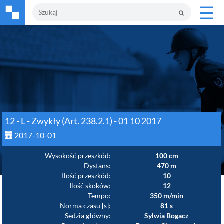
☰
12 - L - Zwykły (Art. 238.2.1) - 01 10 2017
2017-10-01
Wysokość przeszkód:
100 cm
Dystans:
470 m
Ilość przeszkód:
10
Ilość skoków:
12
Tempo:
350 m/min
Norma czasu [s]:
81 s
Sedzia główny:
Sylwia Bogacz