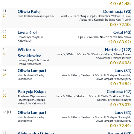
4.0 / 61.48s
11
Oliwia Kulej
Dominacja (93)
14
Klub Jeździecki Avanti Sp z o.o.
kaszt. / - / Klacz / Mag / Empik / Dolce Vita / Veloce De Favi /
Aleksandra Kosmol / Stadnina Koni Prudnik
0.0 / 72.10s
12
Liwia Król
Cytat (43)
35
Uniwersytet Śląski w
c.gn. / - / Wałach / Nn / Nn / Liwia Król / Brak
Katowicach
12.0 / 63.62s
13
Wiktoria
Hattrick (122)
8
siwa / - / Wałach / Carlos Oz / Cantus / Hellana / Liban / Tomasz
Szynkiewicz
Szynkiewicz / Jolanta Jarecka
Ludowy Zespół Jeździecki
0.0 / 64.03s
Drama Zbrosławice
14
Oliwia Lampart
Lucy (81)
28
Klub Jeździecki Trachy
siwa / - / Klacz / Cardento 2 / Capitol I / Lalique / Limelight /
Sośnicowice
Oliwia lampart / korczyk jerzy
4.0 / 74.84s
15
Patrycja Ksiądz
Centessa (47)
29
Akademia Wychowania
kara / - / Klacz / C-Indoctro / Capitol I / Sally / Stakkato / Roland
Fizycznego im. Jerzego
Kosmol / Friedrich Niemeyer
Kukuczki w Katowicach
4.0 / 76.07s
16
(T)
Oliwia Lampart
Lucy (81)
Klub Jeździecki Trachy
siwa / - / Klacz / Cardento 2 / Capitol I / Lalique / Limelight /
Sośnicowice
Oliwia lampart / korczyk jerzy
0.0 / 72.44s
17
Aleksandra Dziwisz
Samuraj (83)