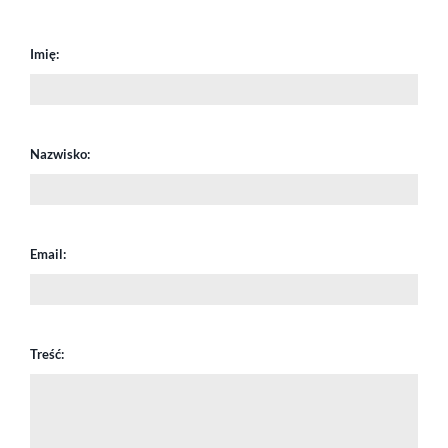
Imię:
Nazwisko:
Email:
Treść: