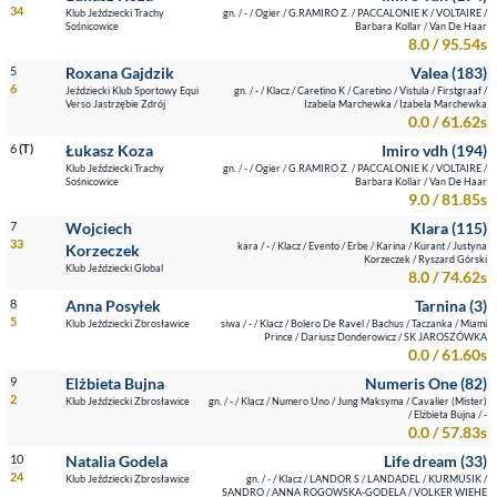
34
Klub Jeździecki Trachy
gn. / - / Ogier / G.RAMIRO Z. / PACCALONIE K / VOLTAIRE /
Sośnicowice
Barbara Kollar / Van De Haar
8.0 / 95.54s
5
Roxana Gajdzik
Valea (183)
6
Jeździecki Klub Sportowy Equi
gn. / - / Klacz / Caretino K / Caretino / Vistula / Firstgraaf /
Verso Jastrzębie Zdrój
Izabela Marchewka / Izabela Marchewka
0.0 / 61.62s
6
(T)
Łukasz Koza
Imiro vdh (194)
Klub Jeździecki Trachy
gn. / - / Ogier / G.RAMIRO Z. / PACCALONIE K / VOLTAIRE /
Sośnicowice
Barbara Kollar / Van De Haar
9.0 / 81.85s
7
Wojciech
Klara (115)
33
kara / - / Klacz / Evento / Erbe / Karina / Kurant / Justyna
Korzeczek
Korzeczek / Ryszard Górski
Klub Jeździecki Global
8.0 / 74.62s
8
Anna Posyłek
Tarnina (3)
5
Klub Jeździecki Zbrosławice
siwa / - / Klacz / Bolero De Ravel / Bachus / Taczanka / Miami
Prince / Dariusz Donderowicz / SK JAROSZÓWKA
0.0 / 61.60s
9
Elżbieta Bujna
Numeris One (82)
2
Klub Jeździecki Zbrosławice
gn. / - / Klacz / Numero Uno / Jung Maksyma / Cavalier (Mister)
/ Elżbieta Bujna / -
0.0 / 57.83s
10
Natalia Godela
Life dream (33)
24
Klub Jeździecki Zbrosławice
gn. / - / Klacz / LANDOR S / LANDADEL / KURMUSIK /
SANDRO / ANNA ROGOWSKA-GODELA / VOLKER WIEHE