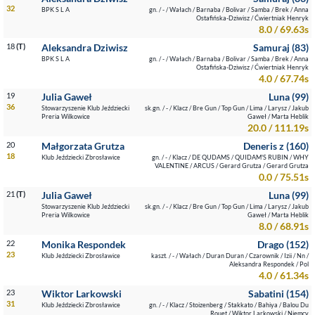
32
BPK S L A
gn. / - / Wałach / Barnaba / Bolivar / Samba / Brek / Anna
Ostafińska-Dziwisz / Ćwiertniak Henryk
8.0 / 69.63s
18
(T)
Aleksandra Dziwisz
Samuraj (83)
BPK S L A
gn. / - / Wałach / Barnaba / Bolivar / Samba / Brek / Anna
Ostafińska-Dziwisz / Ćwiertniak Henryk
4.0 / 67.74s
19
Julia Gaweł
Luna (99)
36
Stowarzyszenie Klub Jeździecki
sk.gn. / - / Klacz / Bre Gun / Top Gun / Lima / Larysz / Jakub
Preria Wilkowice
Gaweł / Marta Heblik
20.0 / 111.19s
20
Małgorzata Grutza
Deneris z (160)
18
Klub Jeździecki Zbrosławice
gn. / - / Klacz / DE QUDAMS / QUIDAM'S RUBIN / WHY
VALENTINE / ARCUS / Gerard Grutza / Gerard Grutza
0.0 / 75.51s
21
(T)
Julia Gaweł
Luna (99)
Stowarzyszenie Klub Jeździecki
sk.gn. / - / Klacz / Bre Gun / Top Gun / Lima / Larysz / Jakub
Preria Wilkowice
Gaweł / Marta Heblik
8.0 / 68.91s
22
Monika Respondek
Drago (152)
23
Klub Jeździecki Zbrosławice
kaszt. / - / Wałach / Duran Duran / Czarownik / Izii / Nn /
Aleksandra Respondek / Pol
4.0 / 61.34s
23
Wiktor Larkowski
Sabatini (154)
31
Klub Jeździecki Zbrosławice
gn. / - / Klacz / Stoizenberg / Stakkato / Bahiya / Balou Du
Rouet / Wiktor Larkowski / Niemcy