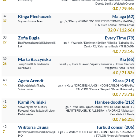
Dorota Lenik / Wojciech Cypser
0.0 / 79.44s
37
Kinga Piechaczek
Malaga (62)
37
Soymax Horse Team
gn. / - / Klacz / WIKING "W" / FIRST DES TERMES / MALWA /
REN / Ren / Anna Holewa-Cosar
32.0 / 112.66s
38
Zofia Bugla
Every Time (79)
27
Bez Przynależności Klubowej S
gn. / - / Wałach / Edminton / Emilion / Klasika (Zabudka Ii) /
L A
Zenit - 72 / Katarzyna Bugla / TJ SLOVAN
4.0 / 73.14s
39
Marta Baczyńska
Kia (65)
26
Tuszyński Klub Jeździecki
kaszt. / - / Klacz / Gawor / Apasz / Kurosava / Hower / Renata
Garbówek
Węgrzyn / Anna Pianka
4.0 / 71.83s
40
Agata Arendt
Kiara (214)
16
Klub Jeździecki Trachy
gn. / - / Klacz / DROSSELKLANG II / DON CARLOS / CABANA /
Sośnicowice
CALVERO / Dorota Okopień / Pavel Holesovsky
0.0 / 73.71s
41
Kamil Puliński
Hankee doodle (215)
10
Stowarzyszenie Kultury
gn. / - / Wałach / QUASIMODO VAN DE MOLENDREEF /
Fizycznej Klub Jeździecki Lider
HEARTBREAKER / K-ALLEGRA I / AHORN Z / Sebastian
Radzionków
Kancelista / J. Beute
0.0 / 66.23s
42
Wiktoria Dżugaj
Turbud consul (206)
7
Bez Przynależności Klubowej O
c.gn. / - / Wałach / CON CAPITOL / CONTENDER / STARANDA
P O
/ STALON / Henryk Polednia / xx