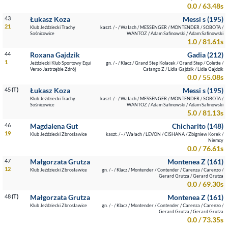
0.0 / 63.48s
43
Łukasz Koza
Messi s (195)
21
Klub Jeździecki Trachy
kaszt. / - / Wałach / MESSENGER / MONTENDER / SOBOTA /
Sośnicowice
WANTOZ / Adam Safinowski / Adam Safinowski
1.0 / 81.61s
44
Roxana Gajdzik
Gadia (212)
1
Jeździecki Klub Sportowy Equi
gn. / - / Klacz / Grand Step Kolacek / Grand Step / Colette /
Verso Jastrzębie Zdrój
Catango Z / Lidia Gajdzik / Lidia Gajdzik
0.0 / 55.08s
45
(T)
Łukasz Koza
Messi s (195)
Klub Jeździecki Trachy
kaszt. / - / Wałach / MESSENGER / MONTENDER / SOBOTA /
Sośnicowice
WANTOZ / Adam Safinowski / Adam Safinowski
5.0 / 81.13s
46
Magdalena Gut
Chicharito (148)
19
Klub Jeździecki Zbrosławice
kaszt. / - / Wałach / LEVON / CISHANA / Zbigniew Korek /
Niemcy
0.0 / 76.61s
47
Małgorzata Grutza
Montenea Z (161)
12
Klub Jeździecki Zbrosławice
gn. / - / Klacz / Montender / Contender / Carenza / Carenzo /
Gerard Grutza / Gerard Grutza
0.0 / 69.30s
48
(T)
Małgorzata Grutza
Montenea Z (161)
Klub Jeździecki Zbrosławice
gn. / - / Klacz / Montender / Contender / Carenza / Carenzo /
Gerard Grutza / Gerard Grutza
0.0 / 73.35s