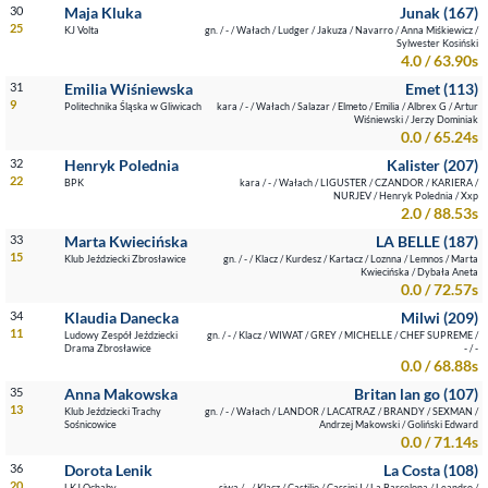
30
Maja Kluka
Junak (167)
25
KJ Volta
gn. / - / Wałach / Ludger / Jakuza / Navarro / Anna Miśkiewicz /
Sylwester Kosiński
4.0 / 63.90s
31
Emilia Wiśniewska
Emet (113)
9
Politechnika Śląska w Gliwicach
kara / - / Wałach / Salazar / Elmeto / Emilia / Albrex G / Artur
Wiśniewski / Jerzy Dominiak
0.0 / 65.24s
32
Henryk Polednia
Kalister (207)
22
BPK
kara / - / Wałach / LIGUSTER / CZANDOR / KARIERA /
NURJEV / Henryk Polednia / Xxp
2.0 / 88.53s
33
Marta Kwiecińska
LA BELLE (187)
15
Klub Jeździecki Zbrosławice
gn. / - / Klacz / Kurdesz / Kartacz / Loznna / Lemnos / Marta
Kwiecińska / Dybała Aneta
0.0 / 72.57s
34
Klaudia Danecka
Milwi (209)
11
Ludowy Zespół Jeździecki
gn. / - / Klacz / WIWAT / GREY / MICHELLE / CHEF SUPREME /
Drama Zbrosławice
- / -
0.0 / 68.88s
35
Anna Makowska
Britan lan go (107)
13
Klub Jeździecki Trachy
gn. / - / Wałach / LANDOR / LACATRAZ / BRANDY / SEXMAN /
Sośnicowice
Andrzej Makowski / Goliński Edward
0.0 / 71.14s
36
Dorota Lenik
La Costa (108)
20
LKJ Ochaby
siwa / - / Klacz / Castilio / Cassini I / La Barcelona / Leandro /