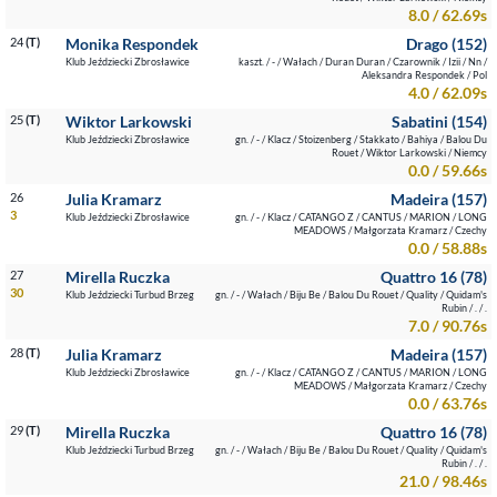
8.0 / 62.69s
24
(T)
Monika Respondek
Drago (152)
Klub Jeździecki Zbrosławice
kaszt. / - / Wałach / Duran Duran / Czarownik / Izii / Nn /
Aleksandra Respondek / Pol
4.0 / 62.09s
25
(T)
Wiktor Larkowski
Sabatini (154)
Klub Jeździecki Zbrosławice
gn. / - / Klacz / Stoizenberg / Stakkato / Bahiya / Balou Du
Rouet / Wiktor Larkowski / Niemcy
0.0 / 59.66s
26
Julia Kramarz
Madeira (157)
3
Klub Jeździecki Zbrosławice
gn. / - / Klacz / CATANGO Z / CANTUS / MARION / LONG
MEADOWS / Małgorzata Kramarz / Czechy
0.0 / 58.88s
27
Mirella Ruczka
Quattro 16 (78)
30
Klub Jeździecki Turbud Brzeg
gn. / - / Wałach / Biju Be / Balou Du Rouet / Quality / Quidam's
Rubin / . / .
7.0 / 90.76s
28
(T)
Julia Kramarz
Madeira (157)
Klub Jeździecki Zbrosławice
gn. / - / Klacz / CATANGO Z / CANTUS / MARION / LONG
MEADOWS / Małgorzata Kramarz / Czechy
0.0 / 63.76s
29
(T)
Mirella Ruczka
Quattro 16 (78)
Klub Jeździecki Turbud Brzeg
gn. / - / Wałach / Biju Be / Balou Du Rouet / Quality / Quidam's
Rubin / . / .
21.0 / 98.46s