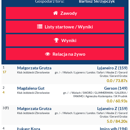
Gospodarz toru:
Bartosz Skrzypczyk
Zawody
Listy startowe / Wyniki
Wyniki
Relacja na żywo
1
Małgorzata Grutza
Lyjaneiro Z (159)
17
Klub Jeździecki Zbrosławice
gn. / - / Wałach / Lyjanero / Landos / Safari / Aloube Z / Gerard
Grutza / Gerard Grutza
0.0 / 73.87s
2
Magdalena Gut
Gerson (149)
4
Klub Jeździecki Zbrosławice
gn. / - / Wałach / SWORD / GLIMMERMAN / GALERIA /
FANIMO / Agnieszka Kostempska / SK Prudnik
0.0 / 60.93s
3
(T)
Małgorzata Grutza
Lyjaneiro Z (159)
Klub Jeździecki Zbrosławice
gn. / - / Wałach / Lyjanero / Landos / Safari / Aloube Z / Gerard
Grutza / Gerard Grutza
5.0 / 84.20s
4
Łukasz Koza
Imiro vdh (194)