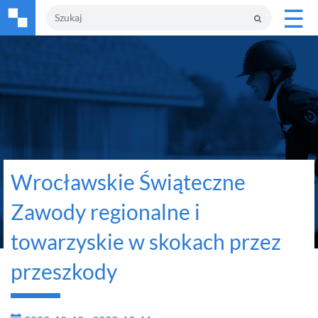
☰
Wrocławskie Świąteczne
Zawody regionalne i
towarzyskie w skokach przez
przeszkody