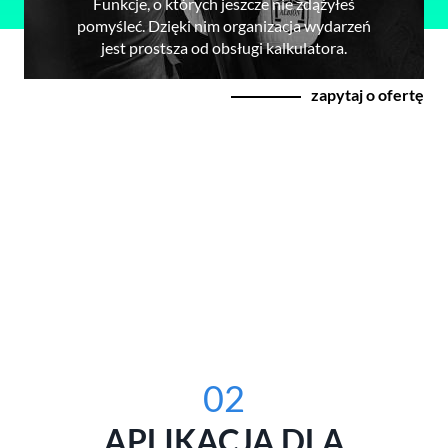
Funkcje, o których jeszcze nie zdążyłeś
pomyśleć. Dzięki nim organizacja wydarzeń
jest prostsza od obsługi kalkulatora.
zapytaj o ofertę
02
APLIKACJA DLA