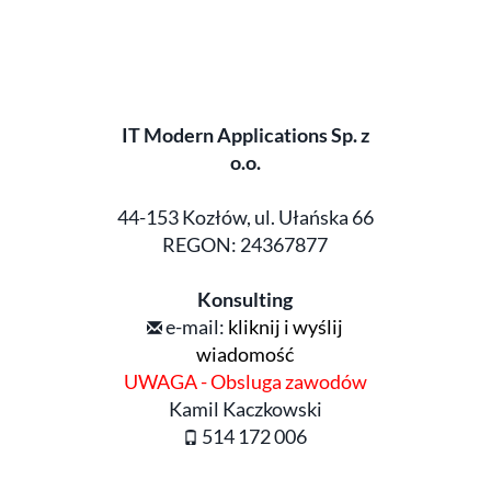
IT Modern Applications Sp. z
o.o.
44-153 Kozłów, ul. Ułańska 66
REGON: 24367877
Konsulting
e-mail:
kliknij i wyślij
wiadomość
UWAGA - Obsluga zawodów
Kamil Kaczkowski
514 172 006