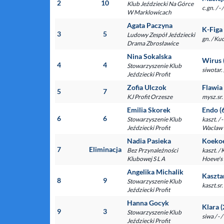
2
10
Klub Jeździecki Na Górce
c.gn. / 
W Marklowicach
Agata Paczyna
K-Figa 
3
5
Ludowy Zespół Jeździecki
gn. / Ku
Drama Zbrosławice
Nina Sokalska
Wirus 
4
4
Stowarzyszenie Klub
siwotar.
Jeździecki Profit
Zofia Ulczok
Flawia
5
7
KJ Profit Orzesze
mysz.sr. 
Emilia Skorek
Endo (
6
6
Stowarzyszenie Klub
kaszt. / 
Jeździecki Profit
Waclaw
Nadia Pasieka
Koekoe
7
Eliminacja
Bez Przynależności
kaszt. /
Klubowej S L A
Hoeve's 
Angelika Michalik
Kaszta
8
9
Stowarzyszenie Klub
kaszt.s
Jeździecki Profit
Hanna Gocyk
Klara (
9
3
Stowarzyszenie Klub
siwa / -
Jeździecki Profit