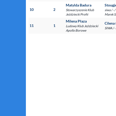
Matylda Badura
Stougj
10
2
Stowarzyszenie Klub
siwa / -
Jeździecki Profit
Marek Sz
Milena Płaza
Cilena 
11
1
Ludowy Klub Jeździecki
SIWA /
Apollo Borowe