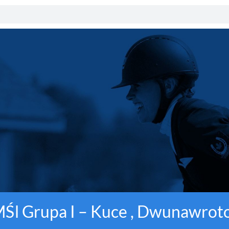
ZMŚl Grupa I – Kuce , Dwunawro