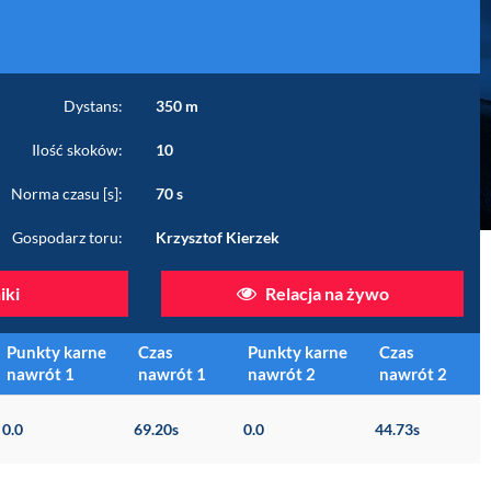
Dystans:
350 m
Ilość skoków:
10
Norma czasu [s]:
70 s
Gospodarz toru:
Krzysztof Kierzek
ki
Relacja na żywo
Punkty karne
Czas
Punkty karne
Czas
nawrót 1
nawrót 1
nawrót 2
nawrót 2
0.0
69.20s
0.0
44.73s