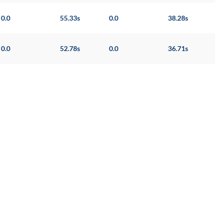
0.0
55.33s
0.0
38.28s
0.0
52.78s
0.0
36.71s