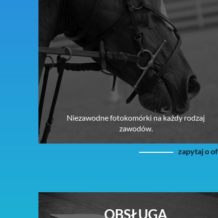
Niezawodne fotokomórki na każdy rodzaj
zawodów.
zapytaj o o
OBSŁUGA