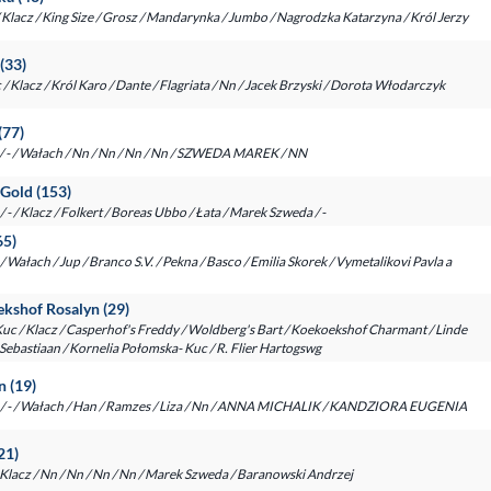
- / Klacz / King Size / Grosz / Mandarynka / Jumbo / Nagrodzka Katarzyna / Król Jerzy
(33)
c / Klacz / Król Karo / Dante / Flagriata / Nn / Jacek Brzyski / Dorota Włodarczyk
(77)
 / - / Wałach / Nn / Nn / Nn / Nn / SZWEDA MAREK / NN
 Gold (153)
/ - / Klacz / Folkert / Boreas Ubbo / Łata / Marek Szweda / -
65)
- / Wałach / Jup / Branco S.V. / Pekna / Basco / Emilia Skorek / Vymetalikovi Pavla a
kshof Rosalyn (29)
 Kuc / Klacz / Casperhof's Freddy / Woldberg's Bart / Koekoekshof Charmant / Linde
Sebastiaan / Kornelia Połomska- Kuc / R. Flier Hartogswg
n (19)
r. / - / Wałach / Han / Ramzes / Liza / Nn / ANNA MICHALIK / KANDZIORA EUGENIA
21)
 / Klacz / Nn / Nn / Nn / Nn / Marek Szweda / Baranowski Andrzej