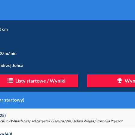
0 cm
00 m/min
ndrzej Jońca
Listy startowe / Wyniki
Wyni
nr startowy)
(25)
. / Kuc / Wałach / Kapsel / Krystek / Tamiza / Nn / Adam Wojda / Kornelia Pryszcz
ka (43)