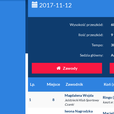
2017-11-12
Wysokość przeszkód:
6
Ilość przeszkód:
9
Tempo:
3
Sedzia główny:
A
Zawody
Lp.
Miejsce
Zawodnik
Koń (
Magdalena Wojda
Ringo 
1
8
Jeździecki Klub Sportowy
kaszt.sr
Czanki
Iwona Nagrodzka
Maciej