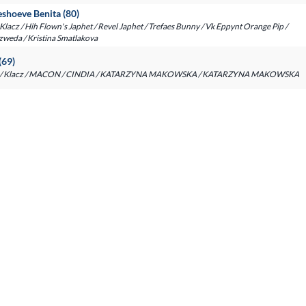
eshoeve Benita (80)
 / Klacz / Hih Flown's Japhet / Revel Japhet / Trefaes Bunny / Vk Eppynt Orange Pip /
weda / Kristina Smatlakova
(69)
 - / Klacz / MACON / CINDIA / KATARZYNA MAKOWSKA / KATARZYNA MAKOWSKA