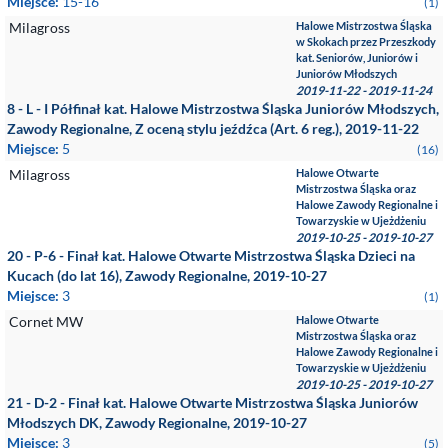
Miejsce:
15-16
(1)
Milagross
Halowe Mistrzostwa Śląska
w Skokach przez Przeszkody
kat. Seniorów, Juniorów i
Juniorów Młodszych
2019-11-22 - 2019-11-24
8 - L - I Półfinał kat. Halowe Mistrzostwa Śląska Juniorów Młodszych,
Zawody Regionalne, Z oceną stylu jeźdźca (Art. 6 reg.), 2019-11-22
Miejsce:
5
(16)
Milagross
Halowe Otwarte
Mistrzostwa Śląska oraz
Halowe Zawody Regionalne i
Towarzyskie w Ujeżdżeniu
2019-10-25 - 2019-10-27
20 - P-6 - Finał kat. Halowe Otwarte Mistrzostwa Śląska Dzieci na
Kucach (do lat 16), Zawody Regionalne, 2019-10-27
Miejsce:
3
(1)
Cornet MW
Halowe Otwarte
Mistrzostwa Śląska oraz
Halowe Zawody Regionalne i
Towarzyskie w Ujeżdżeniu
2019-10-25 - 2019-10-27
21 - D-2 - Finał kat. Halowe Otwarte Mistrzostwa Śląska Juniorów
Młodszych DK, Zawody Regionalne, 2019-10-27
Miejsce:
3
(5)