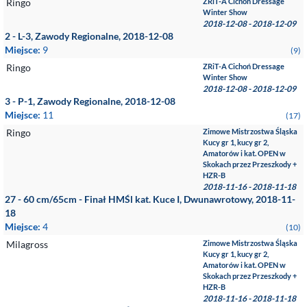
Ringo
ZRiT-A Cichoń Dressage
Winter Show
2018-12-08 - 2018-12-09
2 - L-3, Zawody Regionalne, 2018-12-08
Miejsce:
9
(9)
Ringo
ZRiT-A Cichoń Dressage
Winter Show
2018-12-08 - 2018-12-09
3 - P-1, Zawody Regionalne, 2018-12-08
Miejsce:
11
(17)
Ringo
Zimowe Mistrzostwa Śląska
Kucy gr 1, kucy gr 2,
Amatorów i kat. OPEN w
Skokach przez Przeszkody +
HZR-B
2018-11-16 - 2018-11-18
27 - 60 cm/65cm - Finał HMŚl kat. Kuce I, Dwunawrotowy, 2018-11-
18
Miejsce:
4
(10)
Milagross
Zimowe Mistrzostwa Śląska
Kucy gr 1, kucy gr 2,
Amatorów i kat. OPEN w
Skokach przez Przeszkody +
HZR-B
2018-11-16 - 2018-11-18