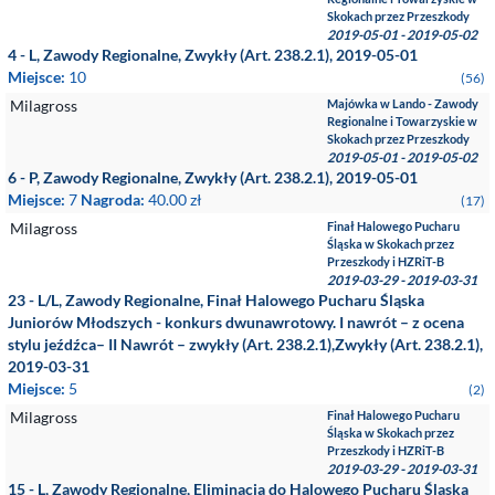
Skokach przez Przeszkody
2019-05-01 - 2019-05-02
4 - L, Zawody Regionalne, Zwykły (Art. 238.2.1), 2019-05-01
Miejsce:
10
(56)
Milagross
Majówka w Lando - Zawody
Regionalne i Towarzyskie w
Skokach przez Przeszkody
2019-05-01 - 2019-05-02
6 - P, Zawody Regionalne, Zwykły (Art. 238.2.1), 2019-05-01
Miejsce:
7
Nagroda:
40.00 zł
(17)
Milagross
Finał Halowego Pucharu
Śląska w Skokach przez
Przeszkody i HZRiT-B
2019-03-29 - 2019-03-31
23 - L/L, Zawody Regionalne, Finał Halowego Pucharu Śląska
Juniorów Młodszych - konkurs dwunawrotowy. I nawrót – z ocena
stylu jeźdźca– II Nawrót – zwykły (Art. 238.2.1),Zwykły (Art. 238.2.1),
2019-03-31
Miejsce:
5
(2)
Milagross
Finał Halowego Pucharu
Śląska w Skokach przez
Przeszkody i HZRiT-B
2019-03-29 - 2019-03-31
15 - L, Zawody Regionalne, Eliminacja do Halowego Pucharu Śląska