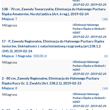
HZRiT
2019-02-23 - 2019-02-24
13B - 70 cm, Zawody Towarzyskie, Eliminacja do Halowego Pucharu
Śląska Amatorów, Na styl jedźca (Art. 6 reg.), 2019-02-24
Miejsce:
T
(18)
Milagross
I Eliminacje Halowego
Pucharu Śląska w Skokach i
HZRiT
2019-02-23 - 2019-02-24
17 - P, Zawody Regionalne, Eliminacja do Halowego Pucharu Śląska
Juniorów, Dokładności z natychmiastową rozgrywką (art.238.1.2
/245.3), 2019-02-24
Miejsce:
3
Nagroda:
100.00 zł
(9)
Milagross
I Eliminacje Halowego
Pucharu Śląska w Skokach i
HZRiT
2019-02-23 - 2019-02-24
2 - 80 cm, Zawody Regionalne, Eliminacja do Halowego Pucharu
Śląska Kucy Gr. 2, Zwykły (Art. 238.2.1), 2019-02-23
Miejsce:
8
(14)
Milagross
I Eliminacje Halowego
Pucharu Śląska w Skokach i
HZRiT
2019-02-23 - 2019-02-24