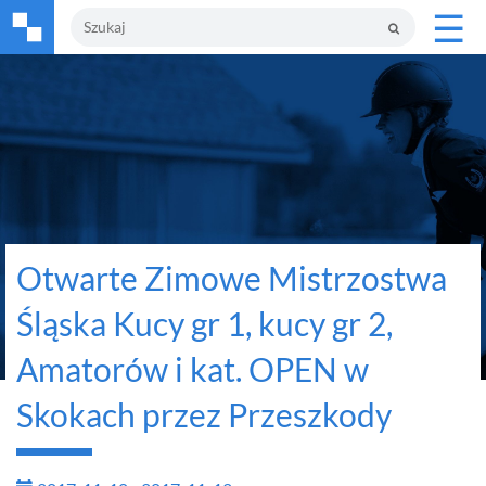
☰
Otwarte Zimowe Mistrzostwa
Śląska Kucy gr 1, kucy gr 2,
Amatorów i kat. OPEN w
Skokach przez Przeszkody